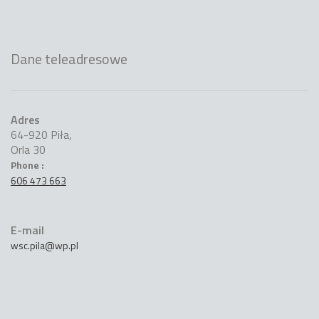
Dane teleadresowe
Adres
64-920 Piła,
Orla 30
Phone :
606 473 663
E-mail
wsc.pila@wp.pl