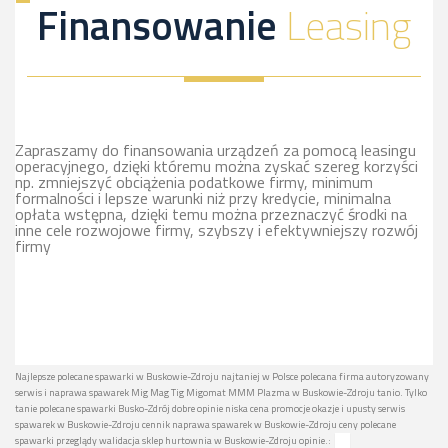
Finansowanie
Leasing
Zapraszamy do finansowania urządzeń za pomocą leasingu
operacyjnego, dzięki któremu można zyskać szereg korzyści
np. zmniejszyć obciążenia podatkowe firmy, minimum
formalności i lepsze warunki niż przy kredycie, minimalna
opłata wstępna, dzięki temu można przeznaczyć środki na
inne cele rozwojowe firmy, szybszy i efektywniejszy rozwój
firmy
Najlepsze polecane spawarki w Buskowie-Zdroju najtaniej w Polsce polecana firma autoryzowany
serwis i naprawa spawarek Mig Mag Tig Migomat MMM Plazma w Buskowie-Zdroju tanio. Tylko
tanie polecane spawarki Busko-Zdrój dobre opinie niska cena promocje okazje i upusty serwis
spawarek w Buskowie-Zdroju cennik naprawa spawarek w Buskowie-Zdroju ceny polecane
spawarki przeglądy walidacja sklep hurtownia w Buskowie-Zdroju opinie.: