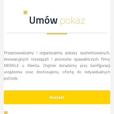
dowiesz
a
kliknij,
więcej
sie
dowiesz
a
Umów
pokaz
więcej
sie
dowiesz
więcej
sie
więcej
Przeprowadzamy i organizujemy pokazy opatentowanych,
innowacyjnych rozwiązań i procesów spawalniczych firmy
MERKLE u Klienta. Chętnie doradzimy przy konfiguracji
urządzenia oraz dostosujemy ofertę do indywidualnych
potrzeb.
Kontakt