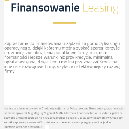
Finansowanie
Leasing
Zapraszamy do finansowania urządzeń za pomocą leasingu
operacyjnego, dzięki któremu można zyskać szereg korzyści
np. zmniejszyć obciążenia podatkowe firmy, minimum
formalności i lepsze warunki niż przy kredycie, minimalna
opłata wstępna, dzięki temu można przeznaczyć środki na
inne cele rozwojowe firmy, szybszy i efektywniejszy rozwój
firmy
Najlepsze polecane spawarki w Chodzieży najtaniej w Polsce polecana firma autoryzowany serwis i
naprawa spawarek Mig Mag Tig Migomat MMM Plazma w Chodzieży tanio. Tylko tanie polecane
spawarki Chodzież dobre opinie niska cena promocje okazje i upusty serwis spawarek w Chodzieży
cennik naprawa spawarek w Chodzieży ceny polecane spawarki przeglądy walidacja sklep
hurtownia w Chodzieży opinie.: