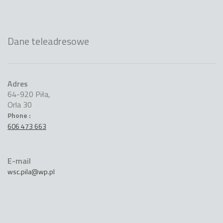
Dane teleadresowe
Adres
64-920 Piła,
Orla 30
Phone :
606 473 663
E-mail
wsc.pila@wp.pl