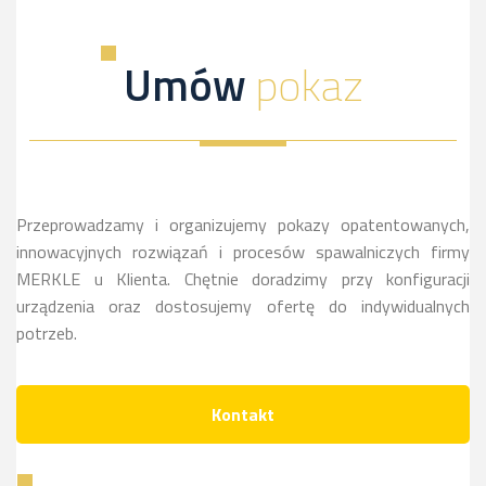
dowiesz
a
kliknij,
więcej
sie
dowiesz
a
Umów
pokaz
więcej
sie
dowiesz
więcej
sie
więcej
Przeprowadzamy i organizujemy pokazy opatentowanych,
innowacyjnych rozwiązań i procesów spawalniczych firmy
MERKLE u Klienta. Chętnie doradzimy przy konfiguracji
urządzenia oraz dostosujemy ofertę do indywidualnych
potrzeb.
Kontakt