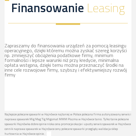
Finansowanie
Leasing
Zapraszamy do finansowania urządzeń za pomocą leasingu
operacyjnego, dzięki któremu można zyskać szereg korzyści
np. zmniejszyć obciążenia podatkowe firmy, minimum
formalności i lepsze warunki niż przy kredycie, minimalna
opłata wstępna, dzięki temu można przeznaczyć środki na
inne cele rozwojowe firmy, szybszy i efektywniejszy rozwój
firmy
Najlepsze polecane spawarki w Hajnówce najtaniej w Polsce polecana firma autoryzowany serwis i
naprawa spawarek Mig Mag Tig Migomat MMM Plazma w Hajnówce tanio. Tylko tanie polecane
spawarki Hajnówka dobre opinie niska cena promocje okazje i upusty serwis spawarek w Hajnówce
cennik naprawa spawarek w Hajnówce ceny polecane spawarki przeglądy walidacja sklep
hurtownia w Hajnówce opinie.: