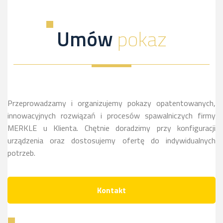
dowiesz
a
kliknij,
więcej
sie
dowiesz
a
Umów
pokaz
więcej
sie
dowiesz
więcej
sie
więcej
Przeprowadzamy i organizujemy pokazy opatentowanych,
innowacyjnych rozwiązań i procesów spawalniczych firmy
MERKLE u Klienta. Chętnie doradzimy przy konfiguracji
urządzenia oraz dostosujemy ofertę do indywidualnych
potrzeb.
Kontakt