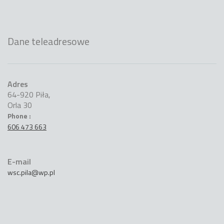
Dane teleadresowe
Adres
64-920 Piła,
Orla 30
Phone :
606 473 663
E-mail
wsc.pila@wp.pl