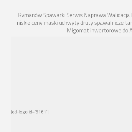
Rymanów Spawarki Serwis Naprawa Walidacja Pr
niskie ceny maski uchwyty druty spawalnicze ta
Migomat inwertorowe do Al
[ed-logo id=’5161′]