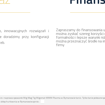
Zapraszamy do finansowania u
, innowacyjnych rozwiązań i
można zyskać szereg korzyści 
 doradzimy przy konfiguracji
formalności i lepsze warunki ni
można przeznaczyć środki na i
eb.
firmy
rwis i naprawa spawarek Mig Mag Tig Migomat MMM Plazma w Rymanowie tanio. Tylko tanie polecane spa
 sklep hurtownia w Rymanowie opinie.: