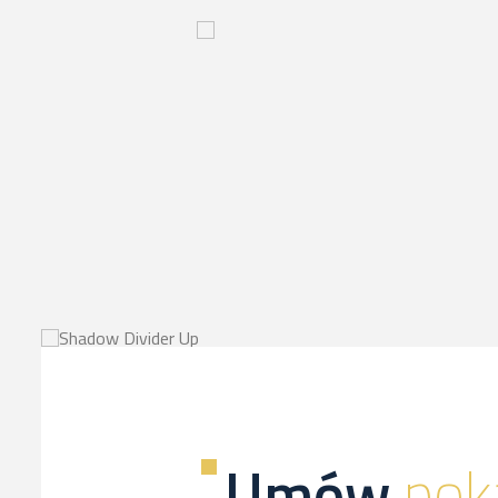
Innowacyjny
proces-
kliknij,
a
dowiesz
sie
więcej
Umów
pok