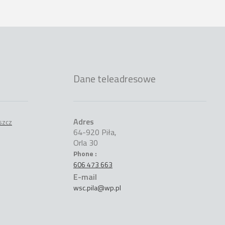
Dane teleadresowe
Adres
64-920 Piła,
Orla 30
Phone :
606 473 663
E-mail
wsc.pila@wp.pl