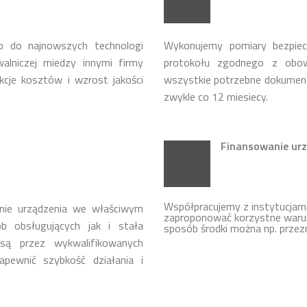
p do najnowszych technologi
Wykonujemy pomiary bezpie
lniczej miedzy innymi firmy
protokołu zgodnego z obow
cje kosztów i wzrost jakości
wszystkie potrzebne dokumen
zwykle co 12 miesiecy.
Finansowanie urz
Współpracujemy z instytucja
nie urządzenia we właściwym
zaproponować korzystne warun
b obsługujących jak i stała
sposób środki można np. przez
ą przez wykwalifikowanych
apewnić szybkość działania i