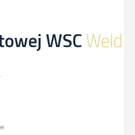
netowej WSC
Weld
eń