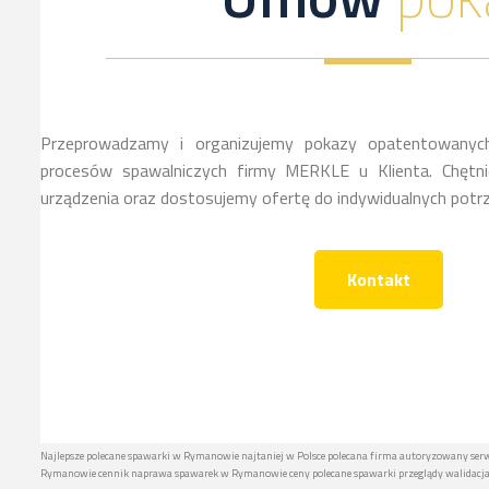
Przeprowadzamy i organizujemy pokazy opatentowanych
procesów spawalniczych firmy MERKLE u Klienta. Chętnie
urządzenia oraz dostosujemy ofertę do indywidualnych potrz
Kontakt
Najlepsze polecane spawarki w Rymanowie najtaniej w Polsce polecana firma autoryzowany se
Rymanowie cennik naprawa spawarek w Rymanowie ceny polecane spawarki przeglądy walidacja