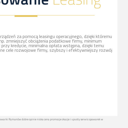
rządzeń za pomocą leasingu operacyjnego, dzięki któremu
np. zmniejszyć obciążenia podatkowe firmy, minimum
ż przy kredycie, minimalna opłata wstępna, dzięki temu
nne cele rozwojowe firmy, szybszy i efektywniejszy rozwój
warki Rymanów dobre opinie niska cena promocje okazje i upusty serwis spawarek w