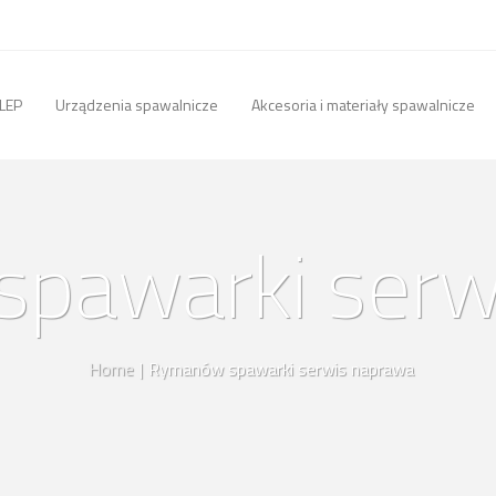
LEP
Urządzenia spawalnicze
Akcesoria i materiały spawalnicze
pawarki serw
Home
|
Rymanów spawarki serwis naprawa