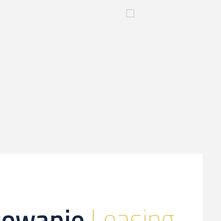
yjny
Innowacyjny
proces-
kliknij,
a
dowiesz
sie
więcej
sowanie
Leasing