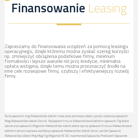
Finansowanie
Leasing
Zapraszamy do finansowania urządzeń za pomocą leasingu
operacyjnego, dzięki któremu można zyskać szereg korzyści
np. zmniejszyć obciążenia podatkowe firmy, minimum
formalności i lepsze warunki niż przy kredycie, minimalna
opłata wstępna, dzięki temu można przeznaczyć środki na
inne cele rozwojowe firmy, szybszy i efektywniejszy rozwój
firmy
Tanie spawarki mig Aleksandrów Łódzki niska cena promocje rabaty upusty najtaniej spawarki
Mag Aleksandrów Łódzki Cennik. Najlepsze firmy w Aleksandrowie Łódzkim spawarki Tig dobre
opinie oraz spawarki Migomat Aleksandrów Łódzki dobra opinia polecana firma w Aleksandrowie
Łódzkim serwis naprawa walidacja spawarek Aleksandrów Łódzki tanio. Jak też Spawarki
Aleksandrów Łódzki Mig Mag Tig Migomat AC DC inwertorowe Spawarka Producent Spawarek