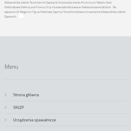
Aleksandrów Łódzki Tanio Cennik Spawarki Automatyczne do Aluminium Metalu Stali
Elektrodowe Elektryczne Fronius Trzy Fazowe Jednofazowe w Aleksandrowie Łódzkim. Też
spawarki Jlt Magnum Tig na Elektrody Spartus Transformatowe Uniwersalne Aleksandrów Łódzki
Spawarki.:
Menu
Strona główna
SKLEP
Urządzenia spawalnicze