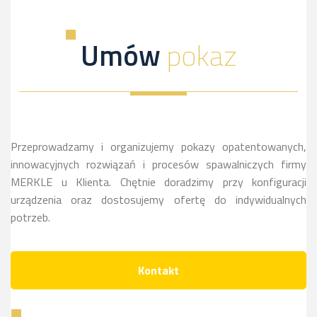
dowiesz
a
kliknij,
więcej
sie
dowiesz
a
Umów
pokaz
więcej
sie
dowiesz
więcej
sie
więcej
Przeprowadzamy i organizujemy pokazy opatentowanych,
innowacyjnych rozwiązań i procesów spawalniczych firmy
MERKLE u Klienta. Chętnie doradzimy przy konfiguracji
urządzenia oraz dostosujemy ofertę do indywidualnych
potrzeb.
Kontakt