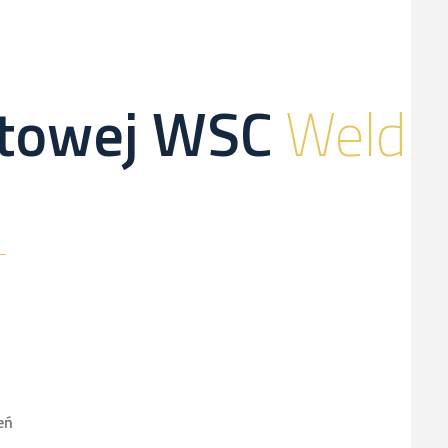
netowej WSC
Weld
eń