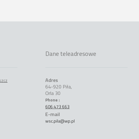
Dane teleadresowe
Adres
64-920 Piła,
Orla 30
Phone :
606 473 663
E-mail
wsc.pila@wp.pl