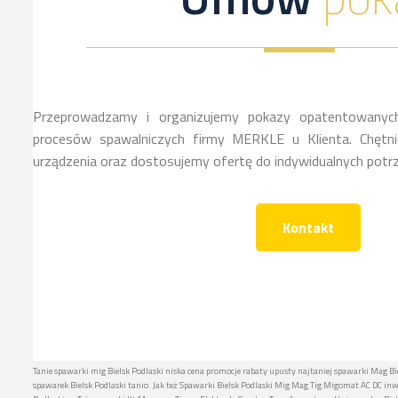
Przeprowadzamy i organizujemy pokazy opatentowanych
procesów spawalniczych firmy MERKLE u Klienta. Chętnie
urządzenia oraz dostosujemy ofertę do indywidualnych potrz
Kontakt
Tanie spawarki mig Bielsk Podlaski niska cena promocje rabaty upusty najtaniej spawarki Mag Bi
spawarek Bielsk Podlaski tanio. Jak też Spawarki Bielsk Podlaski Mig Mag Tig Migomat AC DC 