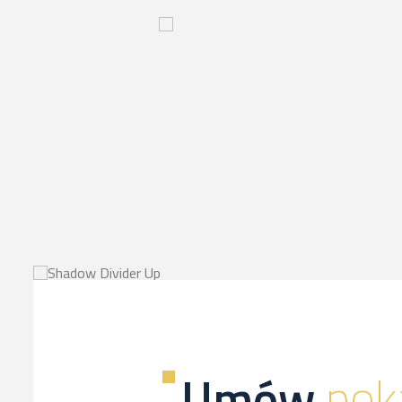
Innowacyjny
proces-
kliknij,
a
dowiesz
sie
więcej
Umów
pok