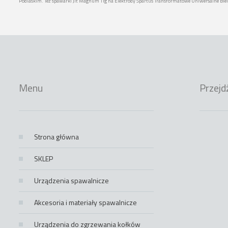
Podlaskim. Też spawarki Jlt Magnum Tig na Elektrody Spartus Transformatowe Uniwersalne Biel
Menu
Przejd
Strona główna
SKLEP
Urządzenia spawalnicze
Akcesoria i materiały spawalnicze
Urządzenia do zgrzewania kołków