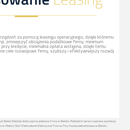
rządzeń za pomocą leasingu operacyjnego, dzięki któremu
np. zmniejszyć obciążenia podatkowe firmy, minimum
ż przy kredycie, minimalna opłata wstępna, dzięki temu
nne cele rozwojowe firmy, szybszy i efektywniejszy rozwój
mat Bielsk Podlaski dobra opinia polecana firma w Bielsku Podlaskim serwis naprawa walidacja
nium Metalu Stali Elektrodowe Elektryczne Fronius Trzy Fazowe Jednofazowe w Bielsku