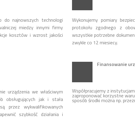
p do najnowszych technologi
Wykonujemy pomiary bezpie
lniczej miedzy innymi firmy
protokołu zgodnego z obow
cje kosztów i wzrost jakości
wszystkie potrzebne dokumen
zwykle co 12 miesiecy.
Finansowanie urz
Współpracujemy z instytucja
nie urządzenia we właściwym
zaproponować korzystne warun
b obsługujących jak i stała
sposób środki można np. przez
ą przez wykwalifikowanych
apewnić szybkość działania i