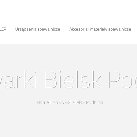
LEP
Urządzenia spawalnicze
Akcesoria i materiały spawalnicze
rki Bielsk Po
Home
|
Spawarki Bielsk Podlaski