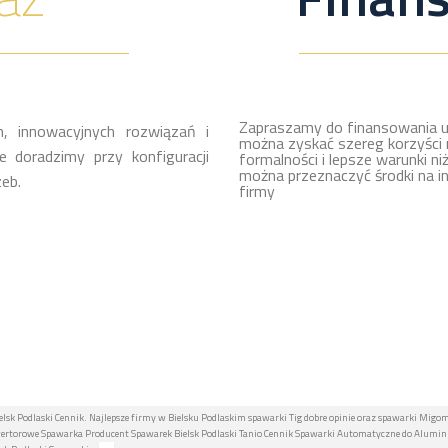
Zapraszamy do finansowania u
, innowacyjnych rozwiązań i
można zyskać szereg korzyści 
 doradzimy przy konfiguracji
formalności i lepsze warunki ni
można przeznaczyć środki na i
eb.
firmy
elsk Podlaski Cennik. Najlepsze firmy w Bielsku Podlaskim spawarki Tig dobre opinie oraz spawarki Migo
inwertorowe Spawarka Producent Spawarek Bielsk Podlaski Tanio Cennik Spawarki Automatyczne do Alumi