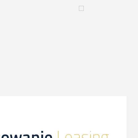
yjny
Innowacyjny
proces-
kliknij,
a
dowiesz
sie
więcej
sowanie
Leasing