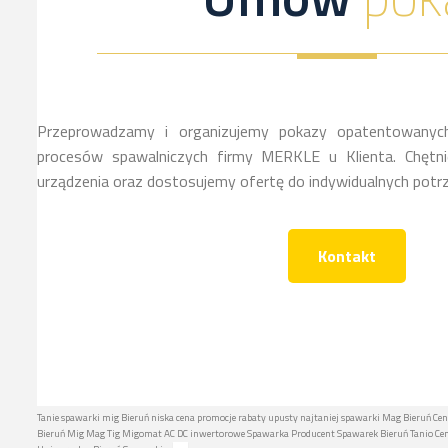
Przeprowadzamy i organizujemy pokazy opatentowanych
procesów spawalniczych firmy MERKLE u Klienta. Chętnie
urządzenia oraz dostosujemy ofertę do indywidualnych potrz
Kontakt
Tanie spawarki mig Bieruń niska cena promocje rabaty upusty najtaniej spawarki Mag Bieruń Cen
Bieruń Mig Mag Tig Migomat AC DC inwertorowe Spawarka Producent Spawarek Bieruń Tanio Cen