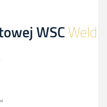
netowej WSC
Weld
eń