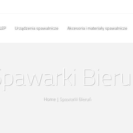
LEP
Urządzenia spawalnicze
Akcesoria i materiały spawalnicze
pawarki Bier
Home
|
Spawarki Bieruń