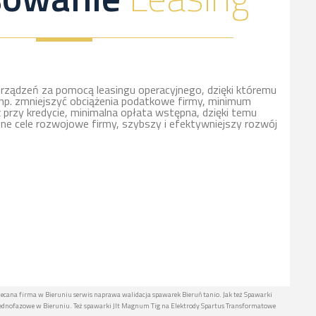
rządzeń za pomocą leasingu operacyjnego, dzięki któremu
np. zmniejszyć obciążenia podatkowe firmy, minimum
ż przy kredycie, minimalna opłata wstępna, dzięki temu
nne cele rozwojowe firmy, szybszy i efektywniejszy rozwój
lecana firma w Bieruniu serwis naprawa walidacja spawarek Bieruń tanio. Jak też Spawarki
ednofazowe w Bieruniu. Też spawarki Jlt Magnum Tig na Elektrody Spartus Transformatowe