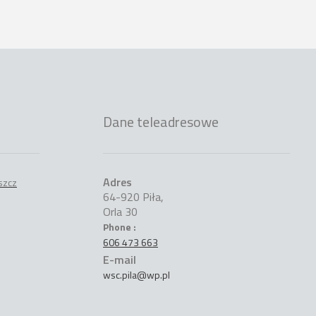
Dane teleadresowe
Adres
64-920 Piła,
Orla 30
Phone :
606 473 663
E-mail
wsc.pila@wp.pl