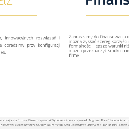
Zapraszamy do finansowania u
, innowacyjnych rozwiązań i
można zyskać szereg korzyści 
 doradzimy przy konfiguracji
formalności i lepsze warunki ni
można przeznaczyć środki na i
eb.
firmy
nik. Najlepsze firmy w Bieruniu spawarki Tig dobre opinie oraz spawarki Migomat Bieruń dobra opinia po
nik Spawarki Automatyczne do Aluminium Metalu Stali Elektrodowe Elektryczne Fronius Trzy Fazowe J