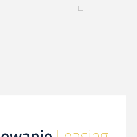
yjny
Innowacyjny
proces-
kliknij,
a
dowiesz
sie
więcej
sowanie
Leasing