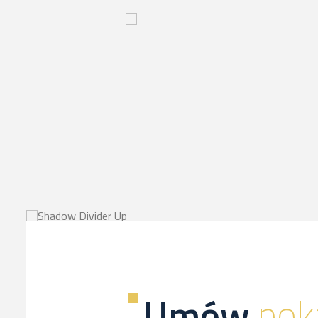
Innowacyjny
proces-
kliknij,
a
dowiesz
sie
więcej
Umów
pok