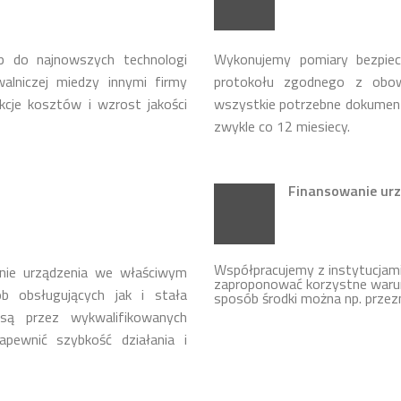
p do najnowszych technologi
Wykonujemy pomiary bezpie
lniczej miedzy innymi firmy
protokołu zgodnego z obow
cje kosztów i wzrost jakości
wszystkie potrzebne dokumen
zwykle co 12 miesiecy.
Finansowanie urz
Współpracujemy z instytucja
nie urządzenia we właściwym
zaproponować korzystne warun
b obsługujących jak i stała
sposób środki można np. przez
ą przez wykwalifikowanych
apewnić szybkość działania i