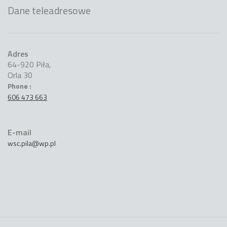
Dane teleadresowe
Adres
64-920 Piła,
Orla 30
Phone :
606 473 663
E-mail
wsc.pila@wp.pl