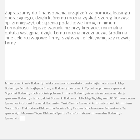
Zapraszamy do finansowania urządzeń za pomocą leasingu
operacyjnego, dzięki któremu można zyskać szereg korzyści
np. zmniejszyć obciążenia podatkowe firmy, minimum
formalności i lepsze warunki niż przy kredycie, minimalna
opłata wstępna, dzięki temu można przeznaczyć środki na
inne cele rozwojowe firmy, szybszy i efektywniejszy rozwój
firmy
Tanie spawarki mig Bodzentyn niska cena promocje rabaty upusty najtaniej spawarki Mag
Bodzentyn Cennik. Najlepsze firmy w Bodzentynie spawarki Tig dobre opinie oraz spawarki
Migomat Bodzentyn dobra opinia polecana firma w Bodzentynie serwis naprawa walidacja
spawarek Bodzentyn tanio. Jak też Spawarki Bodzentyn Mig Mag Tig Migomat AC DC inwertorowe
Spawarka Producent Spawarek Bodzentyn Tanio Cennik Spawarki Automatyczne do Aluminium
Metalu Stali Elektrodowe Elektryczne Fronius Trzy Fazowe Jednofazowe w Bodzentynie. Też
spawarki Jlt Magnum Tig na Elektrody Spartus Transformatowe Uniwersalne Bodzentyn
Spawarki.: