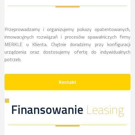
więcej
sie
więcej
Przeprowadzamy i organizujemy pokazy opatentowanych,
innowacyjnych rozwiązań i procesów spawalniczych firmy
MERKLE u Klienta. Chętnie doradzimy przy konfiguracji
urządzenia oraz dostosujemy ofertę do indywidualnych
potrzeb.
Kontakt
Finansowanie
Leasing