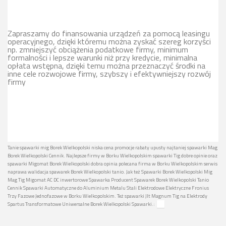
Zapraszamy do finansowania urządzeń za pomocą leasingu
operacyjnego, dzięki któremu można zyskać szereg korzyści
np. zmniejszyć obciążenia podatkowe firmy, minimum
formalności i lepsze warunki niż przy kredycie, minimalna
opłata wstępna, dzięki temu można przeznaczyć środki na
inne cele rozwojowe firmy, szybszy i efektywniejszy rozwój
firmy
Tanie spawarki mig Borek Wielkopolski niska cena promocje rabaty upusty najtaniej spawarki Mag
Borek Wielkopolski Cennik. Najlepsze firmy w Borku Wielkopolskim spawarki Tig dobre opinie oraz
spawarki Migomat Borek Wielkopolski dobra opinia polecana firma w Borku Wielkopolskim serwis
naprawa walidacja spawarek Borek Wielkopolski tanio. Jak też Spawarki Borek Wielkopolski Mig
Mag Tig Migomat AC DC inwertorowe Spawarka Producent Spawarek Borek Wielkopolski Tanio
Cennik Spawarki Automatyczne do Aluminium Metalu Stali Elektrodowe Elektryczne Fronius
Trzy Fazowe Jednofazowe w Borku Wielkopolskim. Też spawarki Jlt Magnum Tig na Elektrody
Spartus Transformatowe Uniwersalne Borek Wielkopolski Spawarki.: