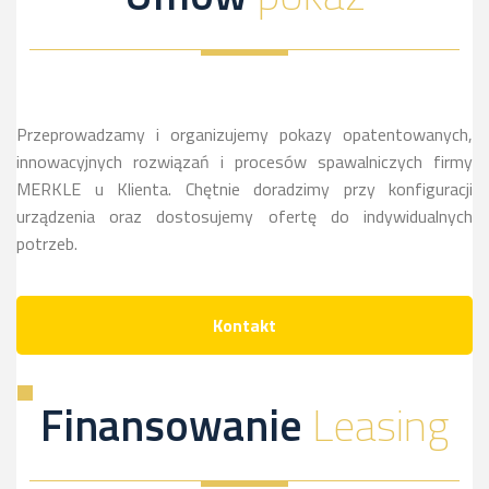
więcej
sie
dowiesz
więcej
sie
więcej
Przeprowadzamy i organizujemy pokazy opatentowanych,
innowacyjnych rozwiązań i procesów spawalniczych firmy
MERKLE u Klienta. Chętnie doradzimy przy konfiguracji
urządzenia oraz dostosujemy ofertę do indywidualnych
potrzeb.
Kontakt
Finansowanie
Leasing