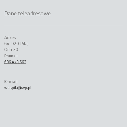
Dane teleadresowe
Adres
64-920 Piła,
Orla 30
Phone :
606 473 663
E-mail
wsc.pila@wp.pl