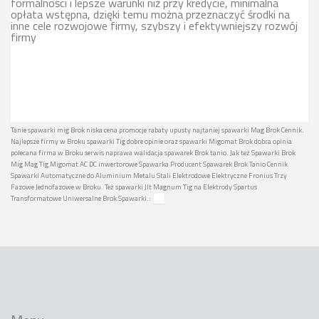
formalności i lepsze warunki niż przy kredycie, minimalna
opłata wstępna, dzięki temu można przeznaczyć środki na
inne cele rozwojowe firmy, szybszy i efektywniejszy rozwój
firmy
Tanie spawarki mig Brok niska cena promocje rabaty upusty najtaniej spawarki Mag Brok Cennik.
Najlepsze firmy w Broku spawarki Tig dobre opinie oraz spawarki Migomat Brok dobra opinia
polecana firma w Broku serwis naprawa walidacja spawarek Brok tanio. Jak też Spawarki Brok
Mig Mag Tig Migomat AC DC inwertorowe Spawarka Producent Spawarek Brok Tanio Cennik
Spawarki Automatyczne do Aluminium Metalu Stali Elektrodowe Elektryczne Fronius Trzy
Fazowe Jednofazowe w Broku. Też spawarki Jlt Magnum Tig na Elektrody Spartus
Transformatowe Uniwersalne Brok Spawarki.: