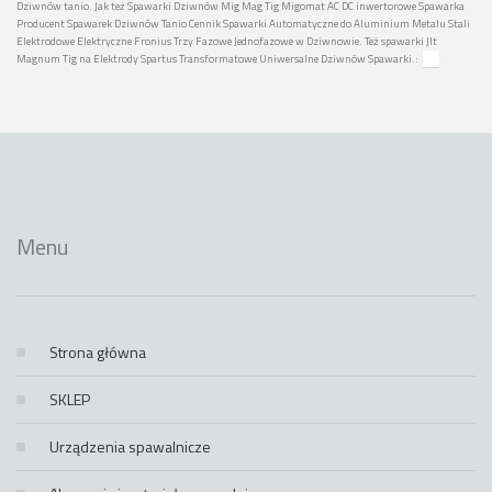
Dziwnów tanio. Jak też Spawarki Dziwnów Mig Mag Tig Migomat AC DC inwertorowe Spawarka
Producent Spawarek Dziwnów Tanio Cennik Spawarki Automatyczne do Aluminium Metalu Stali
Elektrodowe Elektryczne Fronius Trzy Fazowe Jednofazowe w Dziwnowie. Też spawarki Jlt
Magnum Tig na Elektrody Spartus Transformatowe Uniwersalne Dziwnów Spawarki.:
Menu
Strona główna
SKLEP
Urządzenia spawalnicze