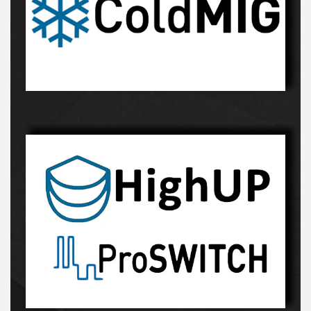
Innowacyjny proces-kliknij, a dowiesz sie więcej