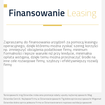
Finansowanie
Leasing
Zapraszamy do finansowania urządzeń za pomocą leasingu
operacyjnego, dzięki któremu można zyskać szereg korzyści
np. zmniejszyć obciążenia podatkowe firmy, minimum
formalności i lepsze warunki niż przy kredycie, minimalna
opłata wstępna, dzięki temu można przeznaczyć środki na
inne cele rozwojowe firmy, szybszy i efektywniejszy rozwój
firmy
Tanie spawarki mig Dziwnów niska cena promocje rabaty upusty najtaniej spawarki Mag
Dziwnów Cennik. Najlepsze firmy w Dziwnowie spawarki Tig dobre opinie oraz spawarki Migomat
Dziwnów dobra opinia polecana firma w Dziwnowie serwis naprawa walidacja spawarek