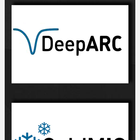
Innowacyjny proces-kliknij, a dowiesz sie więcej