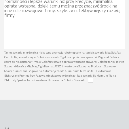
formalności i lepsze warunki niż przy kredycie, minimalna
opłata wstępna, dzięki temu można przeznaczyć środki na
inne cele rozwojowe firmy, szybszy i efektywniejszy rozwój
firmy
Tanie spawarki mig Gołańcz niska cena promocje rabaty upusty najtaniej spawarki Mag Gołańcz
Cennik. Najlepsze firmy w Gołańczy spawarki Tig dobre opinie oraz spawarki Migomat Gołańcz
dobra opinia polecana firma w Gołańczy serwis naprawa walidacja spawarek Gołańcz tanio. Jak też
Spawarki Gołańcz Mig Mag Tig Migomat AC DC inwertorowe Spawarka Producent Spawarek
Gołańcz Tanio Cennik Spawarki Automatyczne do Aluminium Metalu Stali Elektrodowe
Elektryczne Fronius Trzy Fazowe Jednofazowe w Gołańczy. Też spawarki Jlt Magnum Tig na
Elektrody Spartus Transformatowe Uniwersalne Gołańcz Spawarki.: