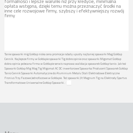
formalności i lepsze warunki niż przy kredycie, minimalna
opłata wstępna, dzięki temu można przeznaczyć środki na
inne cele rozwojowe firmy, szybszy i efektywniejszy rozwój
firmy
Tanie spawarki mig Gołdap niska cena promocje rabaty upusty najtaniej spawarki Mag Gołdap
Cennik. Najlepsze firmy w Gołdapie spawarki Tig dobre opinie oraz spawarki Migomat Gołdap
dobra opinia polecana firma w Gołdapie serwis naprawa walidacja spawarek Gołdap tanio. Jak też
Spawarki Gołdap Mig Mag Tig Migomat AC DC inwertorowe Spawarka Producent Spawarek Gołdap
Tanio Cennik Spawarki Automatyczne do Aluminium Metalu Stali Elektrodowe Elektryczne
Fronius Trzy Fazowe Jednofazowe w Gołdapie. Też spawarki Jlt Magnum Tig na Elektrody Spartus
Transformatowe Uniwersalne Gołdap Spawarki.: