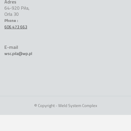
Adres
64-920 Piła,
Orla 30
Phone :
606 473 663
E-mail
wsc.pila@wp.pl
© Copyright - Weld System Complex