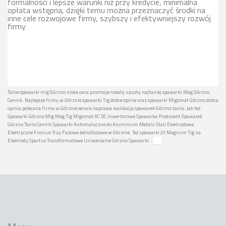
formalności i lepsze warunki niż przy kredycie, minimalna
opłata wstępna, dzięki temu można przeznaczyć środki na
inne cele rozwojowe firmy, szybszy i efektywniejszy rozwój
firmy
Tanie spawarki mig Górzno niska cena promocje rabaty upusty najtaniej spawarki Mag Górzno
Cennik. Najlepsze firmy w Górznie spawarki Tig dobre opinie oraz spawarki Migomat Górzno dobra
opinia polecana firma w Górznie serwis naprawa walidacja spawarek Górzno tanio. Jak też
Spawarki Górzno Mig Mag Tig Migomat AC DC inwertorowe Spawarka Producent Spawarek
Górzno Tanio Cennik Spawarki Automatyczne do Aluminium Metalu Stali Elektrodowe
Elektryczne Fronius Trzy Fazowe Jednofazowe w Górznie. Też spawarki Jlt Magnum Tig na
Elektrody Spartus Transformatowe Uniwersalne Górzno Spawarki.: