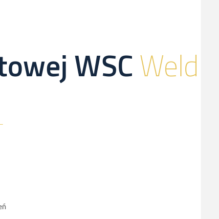
netowej WSC
Weld
eń