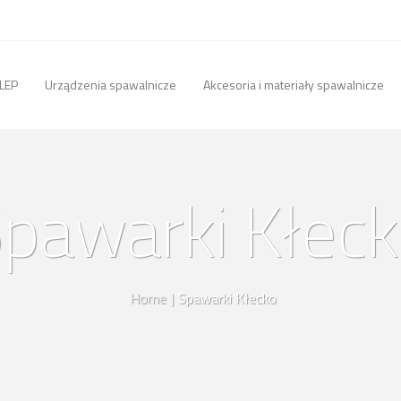
LEP
Urządzenia spawalnicze
Akcesoria i materiały spawalnicze
pawarki Kłec
Home
|
Spawarki Kłecko