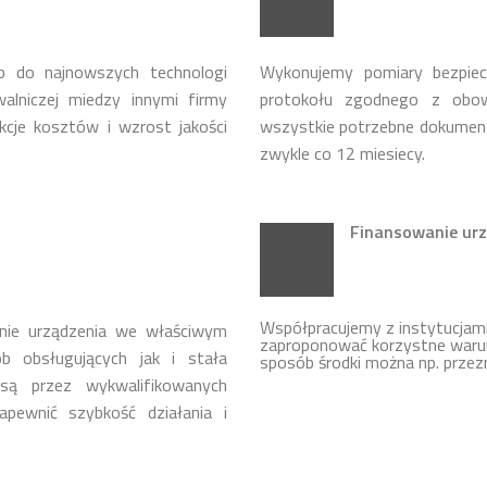
p do najnowszych technologi
Wykonujemy pomiary bezpie
lniczej miedzy innymi firmy
protokołu zgodnego z obow
cje kosztów i wzrost jakości
wszystkie potrzebne dokumen
zwykle co 12 miesiecy.
Finansowanie urz
Współpracujemy z instytucja
nie urządzenia we właściwym
zaproponować korzystne warun
b obsługujących jak i stała
sposób środki można np. przez
ą przez wykwalifikowanych
apewnić szybkość działania i