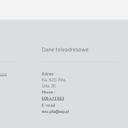
Dane teleadresowe
Adres
64-920 Piła,
Orla 30
Phone :
606 473 663
E-mail
wsc.pila@wp.pl