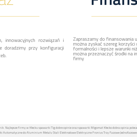
Zapraszamy do finansowania u
, innowacyjnych rozwiązań i
można zyskać szereg korzyści 
 doradzimy przy konfiguracji
formalności i lepsze warunki ni
można przeznaczyć środki na i
eb.
firmy
nik. Najlepsze firmy w Kłecku spawarki Tig dobre opinie oraz spawarki Migomat Kłecko dobra opinia polec
i Automatyczne do Aluminium Metalu Stali Elektrodowe Elektryczne Fronius Trzy Fazowe Jednofazowe 