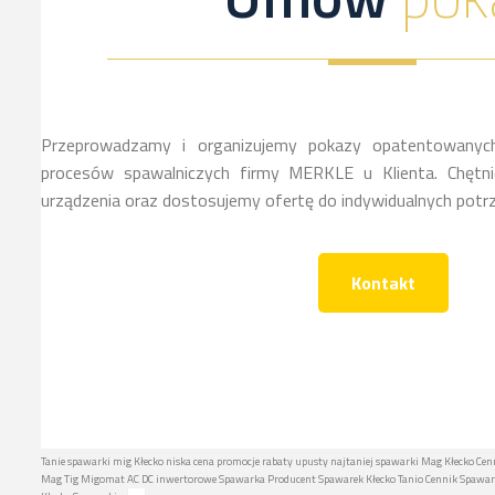
Przeprowadzamy i organizujemy pokazy opatentowanych
procesów spawalniczych firmy MERKLE u Klienta. Chętnie
urządzenia oraz dostosujemy ofertę do indywidualnych potrz
Kontakt
Tanie spawarki mig Kłecko niska cena promocje rabaty upusty najtaniej spawarki Mag Kłecko Cen
Mag Tig Migomat AC DC inwertorowe Spawarka Producent Spawarek Kłecko Tanio Cennik Spawark