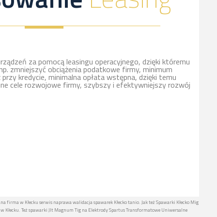
rządzeń za pomocą leasingu operacyjnego, dzięki któremu
np. zmniejszyć obciążenia podatkowe firmy, minimum
ż przy kredycie, minimalna opłata wstępna, dzięki temu
nne cele rozwojowe firmy, szybszy i efektywniejszy rozwój
ana firma w Kłecku serwis naprawa walidacja spawarek Kłecko tanio. Jak też Spawarki Kłecko Mig
w Kłecku. Też spawarki Jlt Magnum Tig na Elektrody Spartus Transformatowe Uniwersalne