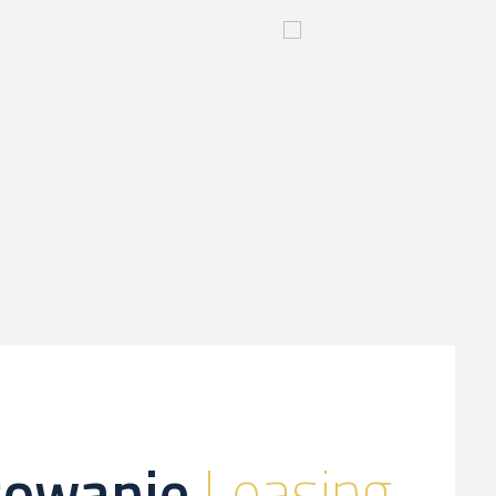
yjny
Innowacyjny
proces-
kliknij,
a
dowiesz
sie
więcej
sowanie
Leasing