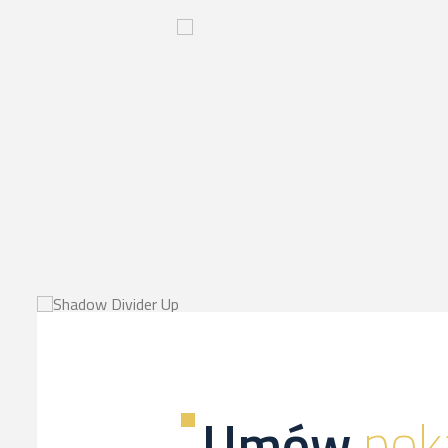
Innowacyjny
proces-
kliknij,
a
dowiesz
sie
więcej
Umów
pok