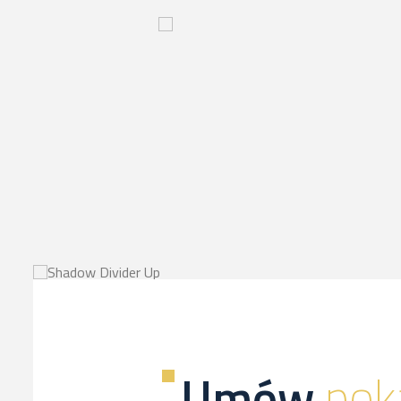
Innowacyjny
proces-
kliknij,
a
dowiesz
sie
więcej
Umów
pok