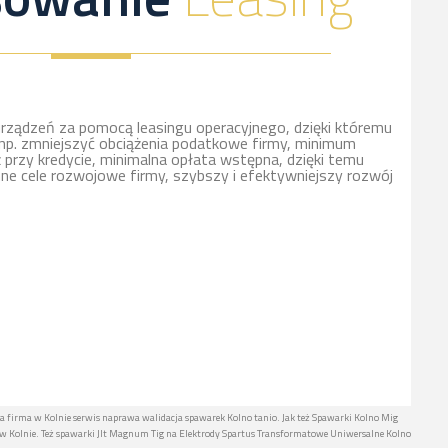
rządzeń za pomocą leasingu operacyjnego, dzięki któremu
np. zmniejszyć obciążenia podatkowe firmy, minimum
ż przy kredycie, minimalna opłata wstępna, dzięki temu
nne cele rozwojowe firmy, szybszy i efektywniejszy rozwój
na firma w Kolnie serwis naprawa walidacja spawarek Kolno tanio. Jak też Spawarki Kolno Mig
 Kolnie. Też spawarki Jlt Magnum Tig na Elektrody Spartus Transformatowe Uniwersalne Kolno