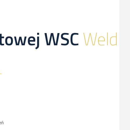
netowej WSC
Weld
eń