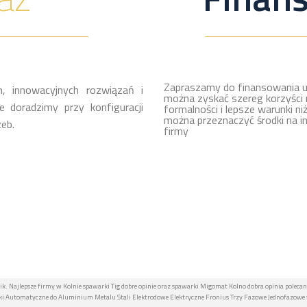
Zapraszamy do finansowania u
, innowacyjnych rozwiązań i
można zyskać szereg korzyści 
 doradzimy przy konfiguracji
formalności i lepsze warunki ni
można przeznaczyć środki na i
eb.
firmy
k. Najlepsze firmy w Kolnie spawarki Tig dobre opinie oraz spawarki Migomat Kolno dobra opinia poleca
 Automatyczne do Aluminium Metalu Stali Elektrodowe Elektryczne Fronius Trzy Fazowe Jednofazowe w