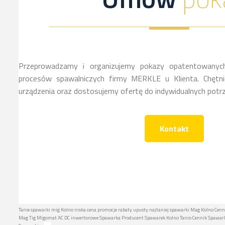
Przeprowadzamy i organizujemy pokazy opatentowanych
procesów spawalniczych firmy MERKLE u Klienta. Chętnie
urządzenia oraz dostosujemy ofertę do indywidualnych potrz
Kontakt
Tanie spawarki mig Kolno niska cena promocje rabaty upusty najtaniej spawarki Mag Kolno Cenni
Mag Tig Migomat AC DC inwertorowe Spawarka Producent Spawarek Kolno Tanio Cennik Spawarki