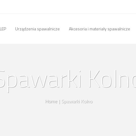
LEP
Urządzenia spawalnicze
Akcesoria i materiały spawalnicze
Spawarki Koln
Home
|
Spawarki Kolno