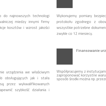
p do najnowszych technologi
Wykonujemy pomiary bezpie
lniczej miedzy innymi firmy
protokołu zgodnego z obow
cje kosztów i wzrost jakości
wszystkie potrzebne dokumen
zwykle co 12 miesiecy.
Finansowanie urz
Współpracujemy z instytucja
nie urządzenia we właściwym
zaproponować korzystne warun
b obsługujących jak i stała
sposób środki można np. przez
ą przez wykwalifikowanych
apewnić szybkość działania i