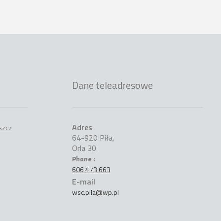
Dane teleadresowe
Adres
64-920 Piła,
Orla 30
Phone :
606 473 663
E-mail
wsc.pila@wp.pl