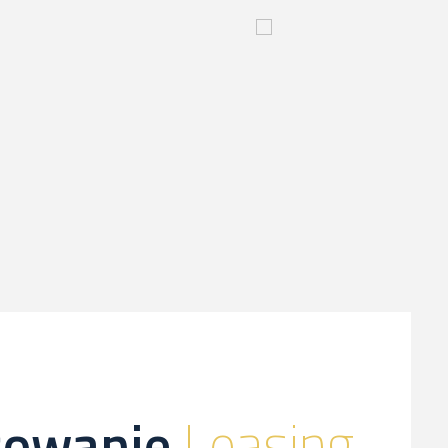
yjny
Innowacyjny
proces-
kliknij,
a
dowiesz
sie
więcej
sowanie
Leasing