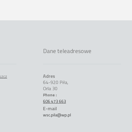
Dane teleadresowe
Adres
64-920 Piła,
Orla 30
Phone :
606 473 663
E-mail
wsc.pila@wp.pl