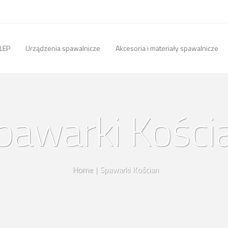
LEP
Urządzenia spawalnicze
Akcesoria i materiały spawalnicze
pawarki Kości
Home
|
Spawarki Kościan