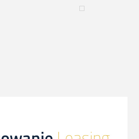
yjny
Innowacyjny
proces-
kliknij,
a
dowiesz
sie
więcej
sowanie
Leasing