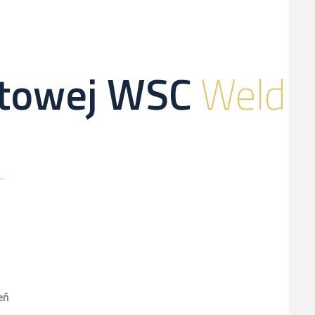
netowej WSC
Weld
eń