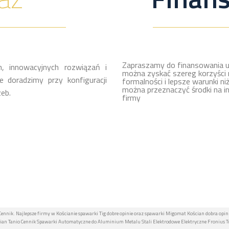
Zapraszamy do finansowania u
, innowacyjnych rozwiązań i
można zyskać szereg korzyści 
 doradzimy przy konfiguracji
formalności i lepsze warunki ni
można przeznaczyć środki na i
eb.
firmy
ennik. Najlepsze firmy w Kościanie spawarki Tig dobre opinie oraz spawarki Migomat Kościan dobra opini
n Tanio Cennik Spawarki Automatyczne do Aluminium Metalu Stali Elektrodowe Elektryczne Fronius Trz