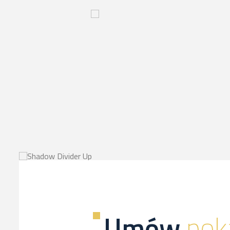
Innowacyjny
proces-
kliknij,
a
dowiesz
sie
więcej
Umów
pok