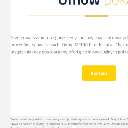
Przeprowadzamy i organizujemy pokazy opatentowanych
procesów spawalniczych firmy MERKLE u Klienta. Chętnie
urządzenia oraz dostosujemy ofertę do indywidualnych potrz
Kontakt
Tanie spawarki mig Kościan niska cena promocje rabaty upusty najtaniej spawarki Mag Kościan C
Spawarki Kościan Mig Mag Tig Migomat AC DC inwertorowe Spawarka Producent Spawarek Kościa