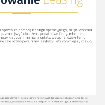
rządzeń za pomocą leasingu operacyjnego, dzięki któremu
np. zmniejszyć obciążenia podatkowe firmy, minimum
ż przy kredycie, minimalna opłata wstępna, dzięki temu
nne cele rozwojowe firmy, szybszy i efektywniejszy rozwój
a polecana firma w Kościanie serwis naprawa walidacja spawarek Kościan tanio. Jak też
y Fazowe Jednofazowe w Kościanie. Też spawarki Jlt Magnum Tig na Elektrody Spartus