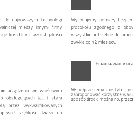
p do najnowszych technologi
Wykonujemy pomiary bezpie
lniczej miedzy innymi firmy
protokołu zgodnego z obow
cje kosztów i wzrost jakości
wszystkie potrzebne dokumen
zwykle co 12 miesiecy.
Finansowanie urz
Współpracujemy z instytucja
nie urządzenia we właściwym
zaproponować korzystne warun
b obsługujących jak i stała
sposób środki można np. przez
ą przez wykwalifikowanych
apewnić szybkość działania i