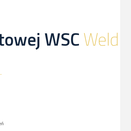
netowej WSC
Weld
eń