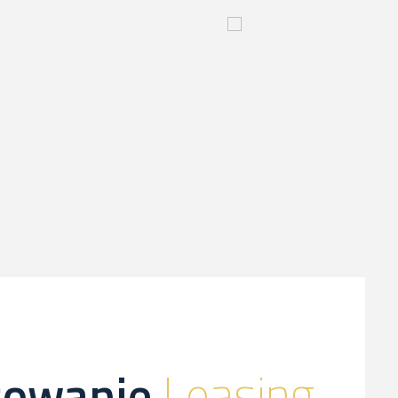
yjny
Innowacyjny
proces-
kliknij,
a
dowiesz
sie
więcej
sowanie
Leasing