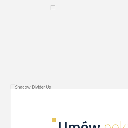
Innowacyjny
proces-
kliknij,
a
dowiesz
sie
więcej
Umów
pok