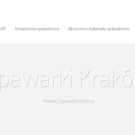
LEP
Urządzenia spawalnicze
Akcesoria i materiały spawalnicze
pawarki Krak
Home
|
Spawarki Kraków