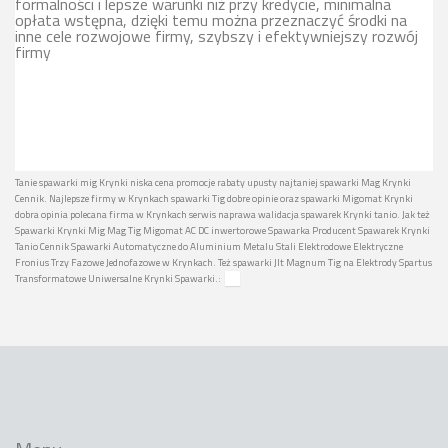
formalności i lepsze warunki niż przy kredycie, minimalna
opłata wstępna, dzięki temu można przeznaczyć środki na
inne cele rozwojowe firmy, szybszy i efektywniejszy rozwój
firmy
Tanie spawarki mig Krynki niska cena promocje rabaty upusty najtaniej spawarki Mag Krynki
Cennik. Najlepsze firmy w Krynkach spawarki Tig dobre opinie oraz spawarki Migomat Krynki
dobra opinia polecana firma w Krynkach serwis naprawa walidacja spawarek Krynki tanio. Jak też
Spawarki Krynki Mig Mag Tig Migomat AC DC inwertorowe Spawarka Producent Spawarek Krynki
Tanio Cennik Spawarki Automatyczne do Aluminium Metalu Stali Elektrodowe Elektryczne
Fronius Trzy Fazowe Jednofazowe w Krynkach. Też spawarki Jlt Magnum Tig na Elektrody Spartus
Transformatowe Uniwersalne Krynki Spawarki.: