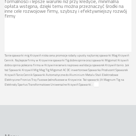
formalności i lepsze warunki niż przy kredycie, minimalna
opłata wstępna, dzięki temu można przeznaczyć środki na
inne cele rozwojowe firmy, szybszy i efektywniejszy rozwój
firmy
Tanie spawarki mig Krzywiń niska cena promocje rabaty upusty najtaniej spawarki Mag Krzywiń
Cennik. Najlepsze firmy w Krzywinie spawarki Tig dobre opinie oraz spawarki Migomat Krzywiń
dobra opinia polecana firma w Krzywinie serwis naprawa walidacja spawarek Krzywiń tanio. Jak
też Spawarki Krzywiń Mig Mag Tig Migomat AC DC inwertorowe Spawarka Producent Spawarek
Krzywiń Tanio Cennik Spawarki Automatyczne do Aluminium Metalu Stali Elektrodowe
Elektryczne Fronius Trzy Fazowe Jednofazowe w Krzywinie. Też spawarki Jlt Magnum Tig na
Elektrody Spartus Transformatowe Uniwersalne Krzywiń Spawarki.: