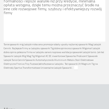
formalności i lepsze warunki niż przy kredycie, minimalna
opłata wstępna, dzięki temu można przeznaczyć środki na
inne cele rozwojowe firmy, szybszy i efektywniejszy rozwój
firmy
Tanie spawarki mig Leżajsk niska cena promocje rabaty upusty najtaniej spawarki Mag Leżajsk
Cennik. Najlepsze firmy w Leżajsku spawarki Tig dobre opinie oraz spawarki Migomat Leżajsk
dobra opinia polecana firma w Leżajsku serwis naprawa walidacja spawarek Leżajsk tanio. Jak też
Spawarki Leżajsk Mig Mag Tig Migomat AC DC inwertorowe Spawarka Producent Spawarek
Leżajsk Tanio Cennik Spawarki Automatyczne do Aluminium Metalu Stali Elektrodowe
Elektryczne Fronius Trzy Fazowe Jednofazowe w Leżajsku. Też spawarki Jlt Magnum Tig na
Elektrody Spartus Transformatowe Uniwersalne Leżajsk Spawarki.: