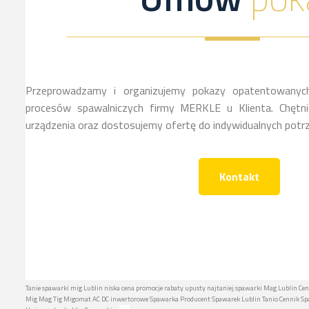
Przeprowadzamy i organizujemy pokazy opatentowanych
procesów spawalniczych firmy MERKLE u Klienta. Chętnie
urządzenia oraz dostosujemy ofertę do indywidualnych potrz
Kontakt
Tanie spawarki mig Lublin niska cena promocje rabaty upusty najtaniej spawarki Mag Lublin Cen
Mig Mag Tig Migomat AC DC inwertorowe Spawarka Producent Spawarek Lublin Tanio Cennik Spa