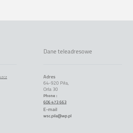
Dane teleadresowe
Adres
64-920 Piła,
Orla 30
Phone :
606 473 663
E-mail
wsc.pila@wp.pl