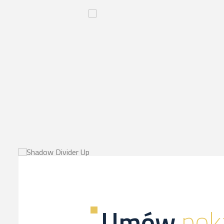
Innowacyjny
proces-
kliknij,
a
dowiesz
sie
więcej
Umów
pok