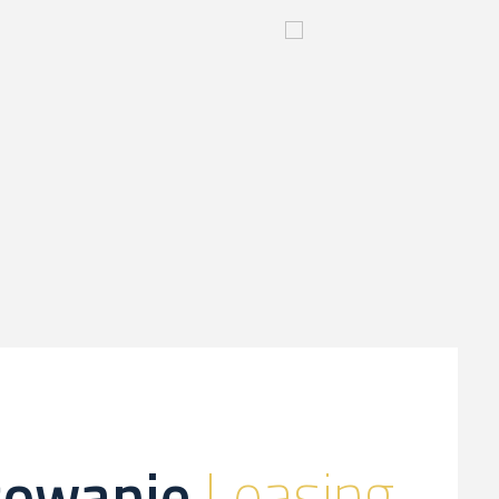
yjny
Innowacyjny
proces-
kliknij,
a
dowiesz
sie
więcej
sowanie
Leasing