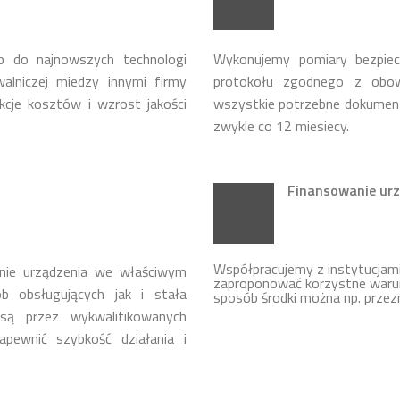
p do najnowszych technologi
Wykonujemy pomiary bezpie
lniczej miedzy innymi firmy
protokołu zgodnego z obow
cje kosztów i wzrost jakości
wszystkie potrzebne dokumen
zwykle co 12 miesiecy.
Finansowanie urz
Współpracujemy z instytucja
nie urządzenia we właściwym
zaproponować korzystne warun
b obsługujących jak i stała
sposób środki można np. przez
ą przez wykwalifikowanych
apewnić szybkość działania i