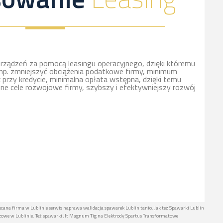
rządzeń za pomocą leasingu operacyjnego, dzięki któremu
np. zmniejszyć obciążenia podatkowe firmy, minimum
ż przy kredycie, minimalna opłata wstępna, dzięki temu
nne cele rozwojowe firmy, szybszy i efektywniejszy rozwój
ecana firma w Lublinie serwis naprawa walidacja spawarek Lublin tanio. Jak też Spawarki Lublin
we w Lublinie. Też spawarki Jlt Magnum Tig na Elektrody Spartus Transformatowe