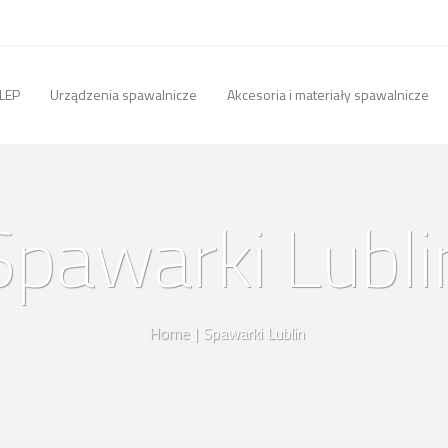
LEP
Urządzenia spawalnicze
Akcesoria i materiały spawalnicze
Spawarki Lubli
Home
|
Spawarki Lublin