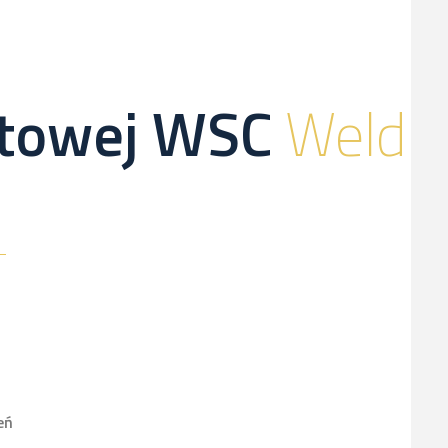
netowej WSC
Weld
eń