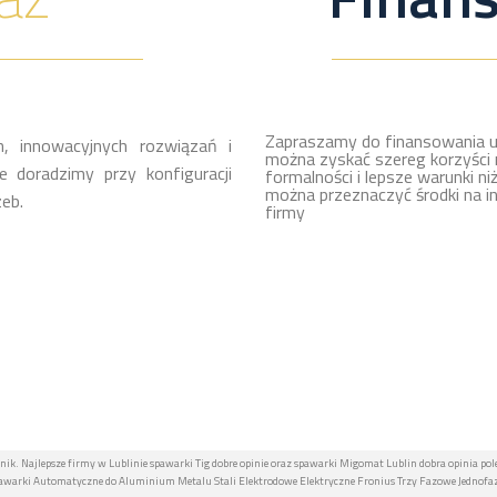
Zapraszamy do finansowania u
, innowacyjnych rozwiązań i
można zyskać szereg korzyści 
 doradzimy przy konfiguracji
formalności i lepsze warunki ni
można przeznaczyć środki na i
eb.
firmy
nik. Najlepsze firmy w Lublinie spawarki Tig dobre opinie oraz spawarki Migomat Lublin dobra opinia pol
warki Automatyczne do Aluminium Metalu Stali Elektrodowe Elektryczne Fronius Trzy Fazowe Jednofazo