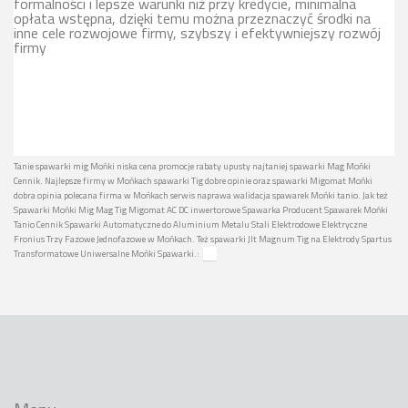
formalności i lepsze warunki niż przy kredycie, minimalna
opłata wstępna, dzięki temu można przeznaczyć środki na
inne cele rozwojowe firmy, szybszy i efektywniejszy rozwój
firmy
Tanie spawarki mig Mońki niska cena promocje rabaty upusty najtaniej spawarki Mag Mońki
Cennik. Najlepsze firmy w Mońkach spawarki Tig dobre opinie oraz spawarki Migomat Mońki
dobra opinia polecana firma w Mońkach serwis naprawa walidacja spawarek Mońki tanio. Jak też
Spawarki Mońki Mig Mag Tig Migomat AC DC inwertorowe Spawarka Producent Spawarek Mońki
Tanio Cennik Spawarki Automatyczne do Aluminium Metalu Stali Elektrodowe Elektryczne
Fronius Trzy Fazowe Jednofazowe w Mońkach. Też spawarki Jlt Magnum Tig na Elektrody Spartus
Transformatowe Uniwersalne Mońki Spawarki.: