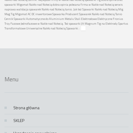
spawarki Migomat Nakło nad Notecią dobra opinia polecana firma w Nakle nad Notecią serwis
naprawa walidacja spawarek Nakło nad Notecią tanio. Jak też Spawarki Nakło nad Notecią Mig
Mag Tig Migomat AC DC inwertorowe Spawarka Producent Spawarek Nakło nad Notecią Tanio
Cennik Spawarki Automatyczne do Aluminium Metalu Stali Elektrodowe Elektryczne Fronius
Trzy Fazowe Jednofazowe w Nakle nad Notecią. Też spawarki Jlt Magnum Tig na Elektrody Spartus
Transformatowe Uniwersalne Nakło nad Notecią Spawarki.:
Menu
Strona główna
SKLEP