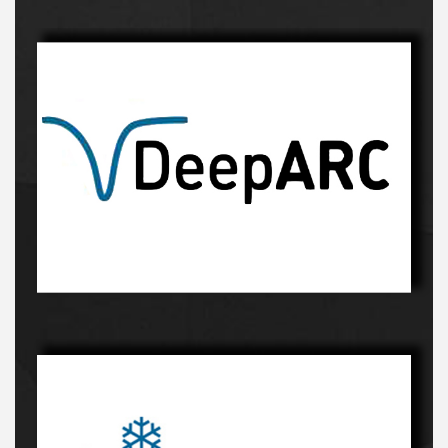
Innowacyjny proces-kliknij, a dowiesz sie więcej