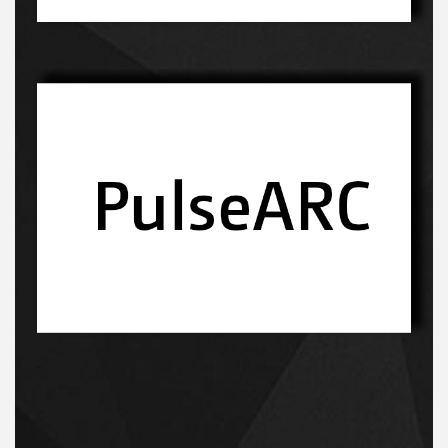
Innowacyjny proces-kliknij, a dowiesz sie więcej