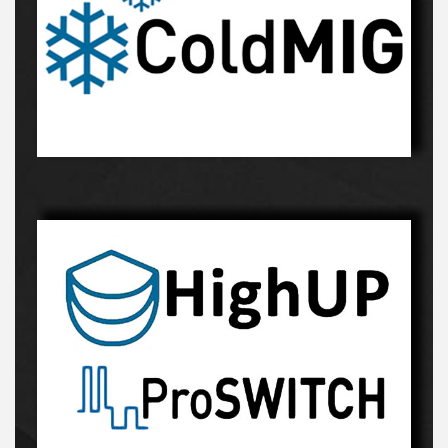
Innowacyjny proces-kliknij, a dowiesz sie więcej