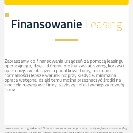
Finansowanie
Leasing
Zapraszamy do finansowania urządzeń za pomocą leasingu
operacyjnego, dzięki któremu można zyskać szereg korzyści
np. zmniejszyć obciążenia podatkowe firmy, minimum
formalności i lepsze warunki niż przy kredycie, minimalna
opłata wstępna, dzięki temu można przeznaczyć środki na
inne cele rozwojowe firmy, szybszy i efektywniejszy rozwój
firmy
Tanie spawarki mig Nakło nad Notecią niska cena promocje rabaty upusty najtaniej spawarki Mag
Nakło nad Notecią Cennik. Najlepsze firmy w Nakle nad Notecią spawarki Tig dobre opinie oraz