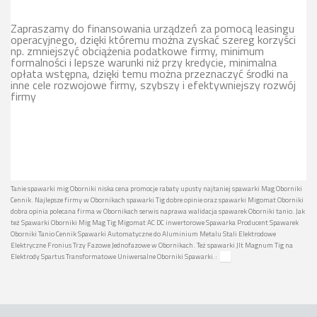
Zapraszamy do finansowania urządzeń za pomocą leasingu
operacyjnego, dzięki któremu można zyskać szereg korzyści
np. zmniejszyć obciążenia podatkowe firmy, minimum
formalności i lepsze warunki niż przy kredycie, minimalna
opłata wstępna, dzięki temu można przeznaczyć środki na
inne cele rozwojowe firmy, szybszy i efektywniejszy rozwój
firmy
Tanie spawarki mig Oborniki niska cena promocje rabaty upusty najtaniej spawarki Mag Oborniki
Cennik. Najlepsze firmy w Obornikach spawarki Tig dobre opinie oraz spawarki Migomat Oborniki
dobra opinia polecana firma w Obornikach serwis naprawa walidacja spawarek Oborniki tanio. Jak
też Spawarki Oborniki Mig Mag Tig Migomat AC DC inwertorowe Spawarka Producent Spawarek
Oborniki Tanio Cennik Spawarki Automatyczne do Aluminium Metalu Stali Elektrodowe
Elektryczne Fronius Trzy Fazowe Jednofazowe w Obornikach. Też spawarki Jlt Magnum Tig na
Elektrody Spartus Transformatowe Uniwersalne Oborniki Spawarki.: