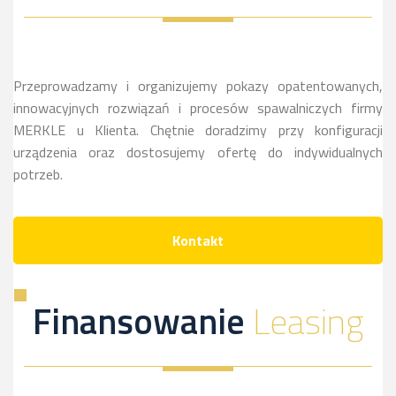
więcej
sie
więcej
Przeprowadzamy i organizujemy pokazy opatentowanych,
innowacyjnych rozwiązań i procesów spawalniczych firmy
MERKLE u Klienta. Chętnie doradzimy przy konfiguracji
urządzenia oraz dostosujemy ofertę do indywidualnych
potrzeb.
Kontakt
Finansowanie
Leasing