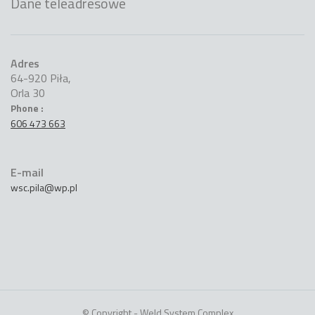
Dane teleadresowe
Adres
64-920 Piła,
Orla 30
Phone :
606 473 663
E-mail
wsc.pila@wp.pl
© Copyright - Weld System Complex