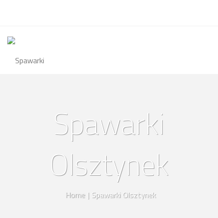
Spawarki
Olsztynek
Home
|
Spawarki Olsztynek