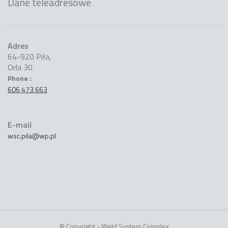
Dane teleadresowe
Adres
64-920 Piła,
Orla 30
Phone :
606 473 663
E-mail
wsc.pila@wp.pl
© Copyright - Weld System Complex