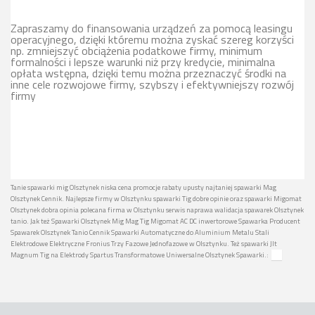
Zapraszamy do finansowania urządzeń za pomocą leasingu
operacyjnego, dzięki któremu można zyskać szereg korzyści
np. zmniejszyć obciążenia podatkowe firmy, minimum
formalności i lepsze warunki niż przy kredycie, minimalna
opłata wstępna, dzięki temu można przeznaczyć środki na
inne cele rozwojowe firmy, szybszy i efektywniejszy rozwój
firmy
Tanie spawarki mig Olsztynek niska cena promocje rabaty upusty najtaniej spawarki Mag
Olsztynek Cennik. Najlepsze firmy w Olsztynku spawarki Tig dobre opinie oraz spawarki Migomat
Olsztynek dobra opinia polecana firma w Olsztynku serwis naprawa walidacja spawarek Olsztynek
tanio. Jak też Spawarki Olsztynek Mig Mag Tig Migomat AC DC inwertorowe Spawarka Producent
Spawarek Olsztynek Tanio Cennik Spawarki Automatyczne do Aluminium Metalu Stali
Elektrodowe Elektryczne Fronius Trzy Fazowe Jednofazowe w Olsztynku. Też spawarki Jlt
Magnum Tig na Elektrody Spartus Transformatowe Uniwersalne Olsztynek Spawarki.: