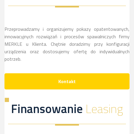
więcej
sie
więcej
Przeprowadzamy i organizujemy pokazy opatentowanych,
innowacyjnych rozwiązań i procesów spawalniczych firmy
MERKLE u Klienta. Chętnie doradzimy przy konfiguracji
urządzenia oraz dostosujemy ofertę do indywidualnych
potrzeb.
Kontakt
Finansowanie
Leasing