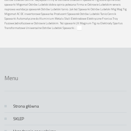
spawarki Migomat Ostrów Lubelski dobra opinia polecana firma w Ostrowie Lubelskim serwis
naprawa walidacja spawarek Ostrów Lubelski tanio. Jak też Spawarki Ostrów Lubelski Mig Mag Tig
Migomat AC DC inwertorowe Spawarka Producent Spawarek Ostrów Lubelski Tanio Cennik
Spawarki Automatyczne do Aluminium Metalu Stali Elektrodowe Elektryczne Fronius Trzy
Fazowe Jednofazowe w Ostrowie Lubelskim. Też spawarki Jlt Magnum Tig na Elektrody Spartus
Transformatowe Uniwersalne Ostrów Lubelski Spawarki.:
Menu
Strona główna
SKLEP