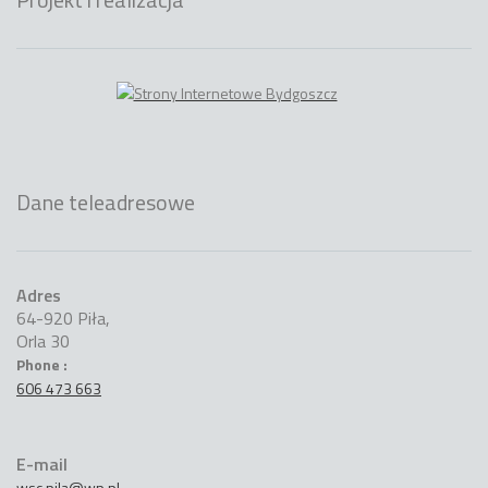
Dane teleadresowe
Adres
64-920 Piła,
Orla 30
Phone :
606 473 663
E-mail
wsc.pila@wp.pl