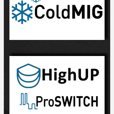
Innowacyjny proces-kliknij, a dowiesz sie więcej