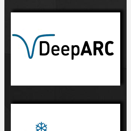
Innowacyjny proces-kliknij, a dowiesz sie więcej