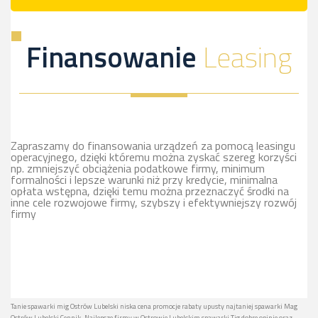
Finansowanie
Leasing
Zapraszamy do finansowania urządzeń za pomocą leasingu
operacyjnego, dzięki któremu można zyskać szereg korzyści
np. zmniejszyć obciążenia podatkowe firmy, minimum
formalności i lepsze warunki niż przy kredycie, minimalna
opłata wstępna, dzięki temu można przeznaczyć środki na
inne cele rozwojowe firmy, szybszy i efektywniejszy rozwój
firmy
Tanie spawarki mig Ostrów Lubelski niska cena promocje rabaty upusty najtaniej spawarki Mag
Ostrów Lubelski Cennik. Najlepsze firmy w Ostrowie Lubelskim spawarki Tig dobre opinie oraz