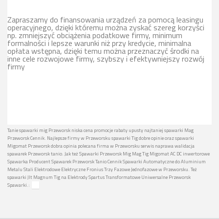
Zapraszamy do finansowania urządzeń za pomocą leasingu
operacyjnego, dzięki któremu można zyskać szereg korzyści
np. zmniejszyć obciążenia podatkowe firmy, minimum
formalności i lepsze warunki niż przy kredycie, minimalna
opłata wstępna, dzięki temu można przeznaczyć środki na
inne cele rozwojowe firmy, szybszy i efektywniejszy rozwój
firmy
Tanie spawarki mig Przeworsk niska cena promocje rabaty upusty najtaniej spawarki Mag
Przeworsk Cennik. Najlepsze firmy w Przeworsku spawarki Tig dobre opinie oraz spawarki
Migomat Przeworsk dobra opinia polecana firma w Przeworsku serwis naprawa walidacja
spawarek Przeworsk tanio. Jak też Spawarki Przeworsk Mig Mag Tig Migomat AC DC inwertorowe
Spawarka Producent Spawarek Przeworsk Tanio Cennik Spawarki Automatyczne do Aluminium
Metalu Stali Elektrodowe Elektryczne Fronius Trzy Fazowe Jednofazowe w Przeworsku. Też
spawarki Jlt Magnum Tig na Elektrody Spartus Transformatowe Uniwersalne Przeworsk
Spawarki.: