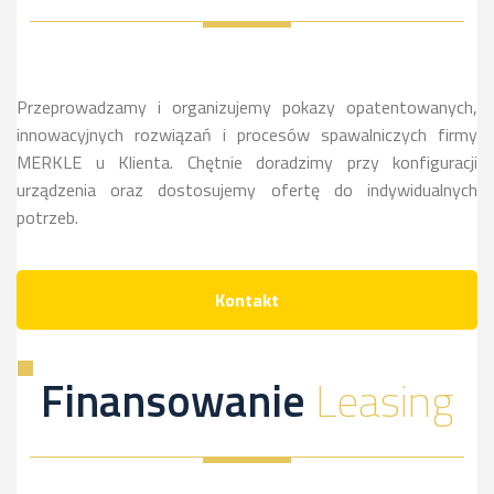
więcej
sie
więcej
Przeprowadzamy i organizujemy pokazy opatentowanych,
innowacyjnych rozwiązań i procesów spawalniczych firmy
MERKLE u Klienta. Chętnie doradzimy przy konfiguracji
urządzenia oraz dostosujemy ofertę do indywidualnych
potrzeb.
Kontakt
Finansowanie
Leasing