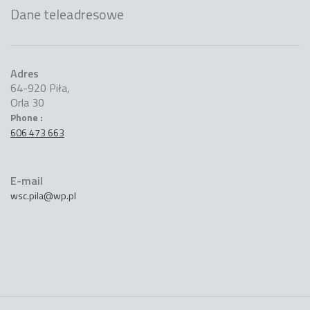
Dane teleadresowe
Adres
64-920 Piła,
Orla 30
Phone :
606 473 663
E-mail
wsc.pila@wp.pl