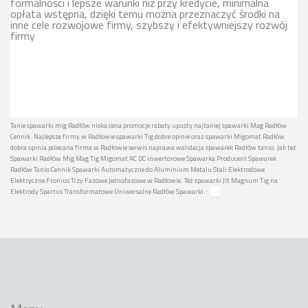
formalności i lepsze warunki niż przy kredycie, minimalna
opłata wstępna, dzięki temu można przeznaczyć środki na
inne cele rozwojowe firmy, szybszy i efektywniejszy rozwój
firmy
Tanie spawarki mig Radłów niska cena promocje rabaty upusty najtaniej spawarki Mag Radłów
Cennik. Najlepsze firmy w Radłowie spawarki Tig dobre opinie oraz spawarki Migomat Radłów
dobra opinia polecana firma w Radłowie serwis naprawa walidacja spawarek Radłów tanio. Jak też
Spawarki Radłów Mig Mag Tig Migomat AC DC inwertorowe Spawarka Producent Spawarek
Radłów Tanio Cennik Spawarki Automatyczne do Aluminium Metalu Stali Elektrodowe
Elektryczne Fronius Trzy Fazowe Jednofazowe w Radłowie. Też spawarki Jlt Magnum Tig na
Elektrody Spartus Transformatowe Uniwersalne Radłów Spawarki.: