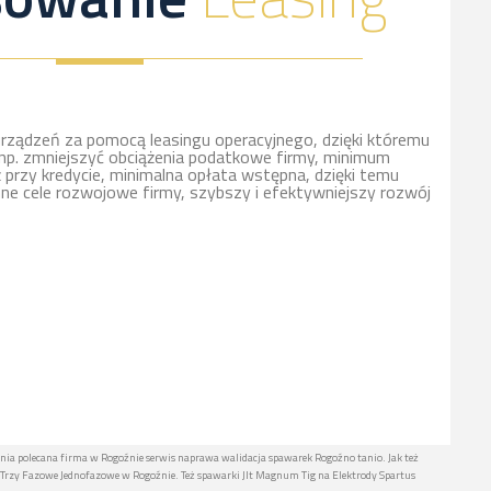
rządzeń za pomocą leasingu operacyjnego, dzięki któremu
np. zmniejszyć obciążenia podatkowe firmy, minimum
ż przy kredycie, minimalna opłata wstępna, dzięki temu
nne cele rozwojowe firmy, szybszy i efektywniejszy rozwój
nia polecana firma w Rogoźnie serwis naprawa walidacja spawarek Rogoźno tanio. Jak też
rzy Fazowe Jednofazowe w Rogoźnie. Też spawarki Jlt Magnum Tig na Elektrody Spartus