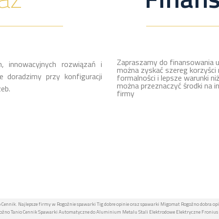
Zapraszamy do finansowania u
, innowacyjnych rozwiązań i
można zyskać szereg korzyści 
 doradzimy przy konfiguracji
formalności i lepsze warunki ni
można przeznaczyć środki na i
eb.
firmy
Cennik. Najlepsze firmy w Rogoźnie spawarki Tig dobre opinie oraz spawarki Migomat Rogoźno dobra opi
no Tanio Cennik Spawarki Automatyczne do Aluminium Metalu Stali Elektrodowe Elektryczne Fronius T