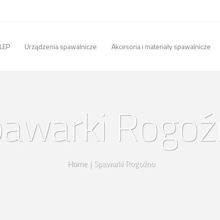
LEP
Urządzenia spawalnicze
Akcesoria i materiały spawalnicze
awarki Rogo
Home
|
Spawarki Rogoźno