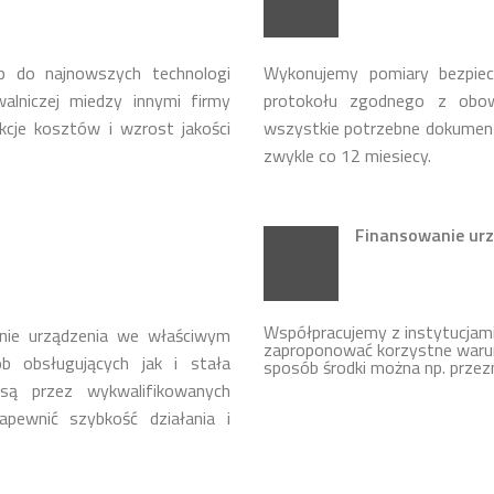
p do najnowszych technologi
Wykonujemy pomiary bezpie
lniczej miedzy innymi firmy
protokołu zgodnego z obow
cje kosztów i wzrost jakości
wszystkie potrzebne dokumen
zwykle co 12 miesiecy.
Finansowanie urz
Współpracujemy z instytucja
nie urządzenia we właściwym
zaproponować korzystne warun
b obsługujących jak i stała
sposób środki można np. przez
ą przez wykwalifikowanych
apewnić szybkość działania i