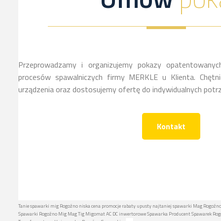
Przeprowadzamy i organizujemy pokazy opatentowanych
procesów spawalniczych firmy MERKLE u Klienta. Chętnie
urządzenia oraz dostosujemy ofertę do indywidualnych potrz
Kontakt
Tanie spawarki mig Rogoźno niska cena promocje rabaty upusty najtaniej spawarki Mag Rogoźno 
Spawarki Rogoźno Mig Mag Tig Migomat AC DC inwertorowe Spawarka Producent Spawarek Rogoź