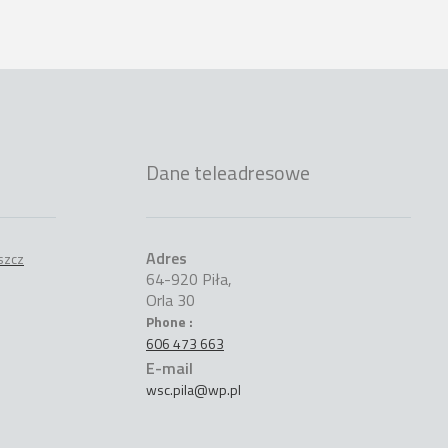
Dane teleadresowe
Adres
64-920 Piła,
Orla 30
Phone :
606 473 663
E-mail
wsc.pila@wp.pl