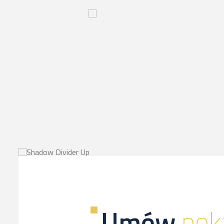
Innowacyjny
proces-
kliknij,
a
dowiesz
sie
więcej
Umów
pok