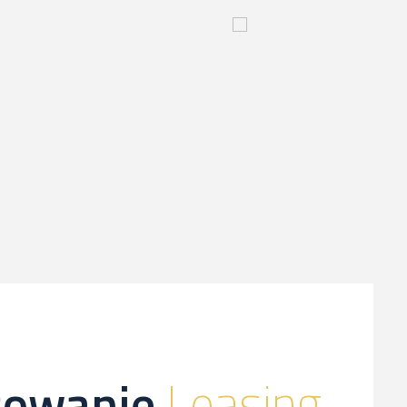
yjny
Innowacyjny
proces-
kliknij,
a
dowiesz
sie
więcej
sowanie
Leasing