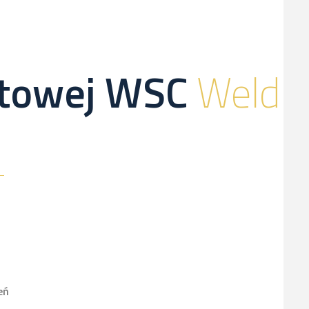
netowej WSC
Weld
eń