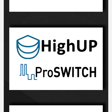
Innowacyjny proces-kliknij, a dowiesz sie więcej