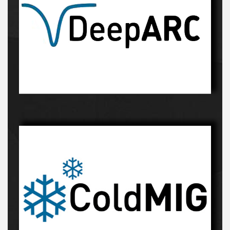
Innowacyjny proces-kliknij, a dowiesz sie więcej