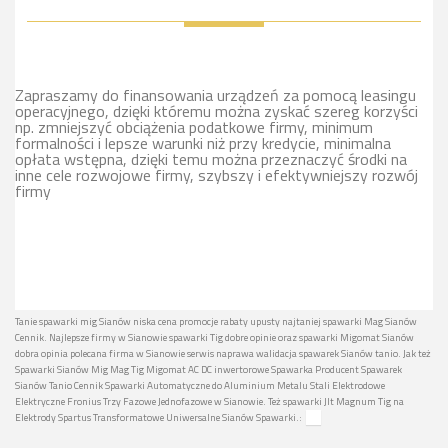
Zapraszamy do finansowania urządzeń za pomocą leasingu
operacyjnego, dzięki któremu można zyskać szereg korzyści
np. zmniejszyć obciążenia podatkowe firmy, minimum
formalności i lepsze warunki niż przy kredycie, minimalna
opłata wstępna, dzięki temu można przeznaczyć środki na
inne cele rozwojowe firmy, szybszy i efektywniejszy rozwój
firmy
Tanie spawarki mig Sianów niska cena promocje rabaty upusty najtaniej spawarki Mag Sianów
Cennik. Najlepsze firmy w Sianowie spawarki Tig dobre opinie oraz spawarki Migomat Sianów
dobra opinia polecana firma w Sianowie serwis naprawa walidacja spawarek Sianów tanio. Jak też
Spawarki Sianów Mig Mag Tig Migomat AC DC inwertorowe Spawarka Producent Spawarek
Sianów Tanio Cennik Spawarki Automatyczne do Aluminium Metalu Stali Elektrodowe
Elektryczne Fronius Trzy Fazowe Jednofazowe w Sianowie. Też spawarki Jlt Magnum Tig na
Elektrody Spartus Transformatowe Uniwersalne Sianów Spawarki.: