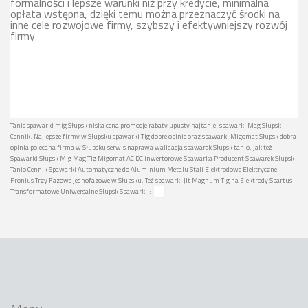
formalności i lepsze warunki niż przy kredycie, minimalna
opłata wstępna, dzięki temu można przeznaczyć środki na
inne cele rozwojowe firmy, szybszy i efektywniejszy rozwój
firmy
Tanie spawarki mig Słupsk niska cena promocje rabaty upusty najtaniej spawarki Mag Słupsk
Cennik. Najlepsze firmy w Słupsku spawarki Tig dobre opinie oraz spawarki Migomat Słupsk dobra
opinia polecana firma w Słupsku serwis naprawa walidacja spawarek Słupsk tanio. Jak też
Spawarki Słupsk Mig Mag Tig Migomat AC DC inwertorowe Spawarka Producent Spawarek Słupsk
Tanio Cennik Spawarki Automatyczne do Aluminium Metalu Stali Elektrodowe Elektryczne
Fronius Trzy Fazowe Jednofazowe w Słupsku. Też spawarki Jlt Magnum Tig na Elektrody Spartus
Transformatowe Uniwersalne Słupsk Spawarki.: