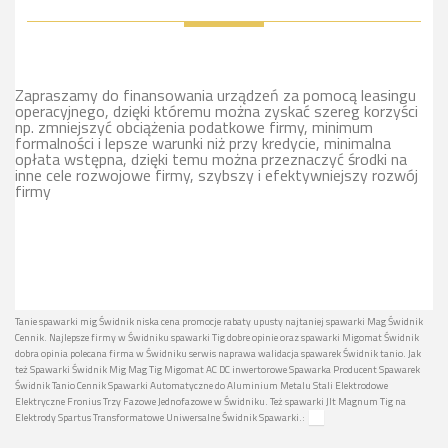
Zapraszamy do finansowania urządzeń za pomocą leasingu
operacyjnego, dzięki któremu można zyskać szereg korzyści
np. zmniejszyć obciążenia podatkowe firmy, minimum
formalności i lepsze warunki niż przy kredycie, minimalna
opłata wstępna, dzięki temu można przeznaczyć środki na
inne cele rozwojowe firmy, szybszy i efektywniejszy rozwój
firmy
Tanie spawarki mig Świdnik niska cena promocje rabaty upusty najtaniej spawarki Mag Świdnik
Cennik. Najlepsze firmy w Świdniku spawarki Tig dobre opinie oraz spawarki Migomat Świdnik
dobra opinia polecana firma w Świdniku serwis naprawa walidacja spawarek Świdnik tanio. Jak
też Spawarki Świdnik Mig Mag Tig Migomat AC DC inwertorowe Spawarka Producent Spawarek
Świdnik Tanio Cennik Spawarki Automatyczne do Aluminium Metalu Stali Elektrodowe
Elektryczne Fronius Trzy Fazowe Jednofazowe w Świdniku. Też spawarki Jlt Magnum Tig na
Elektrody Spartus Transformatowe Uniwersalne Świdnik Spawarki.: