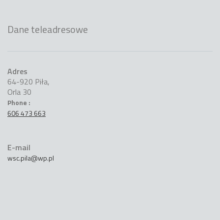
Dane teleadresowe
Adres
64-920 Piła,
Orla 30
Phone :
606 473 663
E-mail
wsc.pila@wp.pl