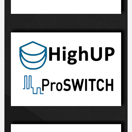
Innowacyjny proces-kliknij, a dowiesz sie więcej