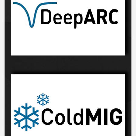
Innowacyjny proces-kliknij, a dowiesz sie więcej