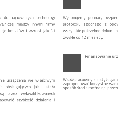
p do najnowszych technologi
Wykonujemy pomiary bezpie
lniczej miedzy innymi firmy
protokołu zgodnego z obow
cje kosztów i wzrost jakości
wszystkie potrzebne dokumen
zwykle co 12 miesiecy.
Finansowanie urz
Współpracujemy z instytucja
nie urządzenia we właściwym
zaproponować korzystne warun
b obsługujących jak i stała
sposób środki można np. przez
ą przez wykwalifikowanych
apewnić szybkość działania i