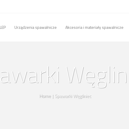
LEP
Urządzenia spawalnicze
Akcesoria i materiały spawalnicze
awarki Węglin
Home
|
Spawarki Węgliniec