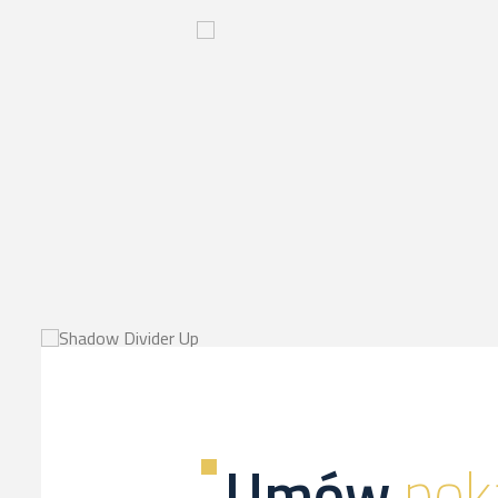
Innowacyjny
proces-
kliknij,
a
dowiesz
sie
więcej
Umów
pok