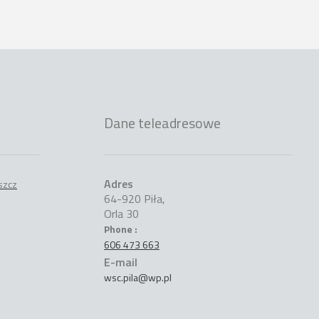
Dane teleadresowe
Adres
64-920 Piła,
Orla 30
Phone :
606 473 663
E-mail
wsc.pila@wp.pl