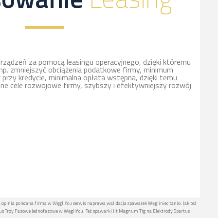
rządzeń za pomocą leasingu operacyjnego, dzięki któremu
np. zmniejszyć obciążenia podatkowe firmy, minimum
ż przy kredycie, minimalna opłata wstępna, dzięki temu
nne cele rozwojowe firmy, szybszy i efektywniejszy rozwój
 opinia polecana firma w Węglińcu serwis naprawa walidacja spawarek Węgliniec tanio. Jak też
 Trzy Fazowe Jednofazowe w Węglińcu. Też spawarki Jlt Magnum Tig na Elektrody Spartus