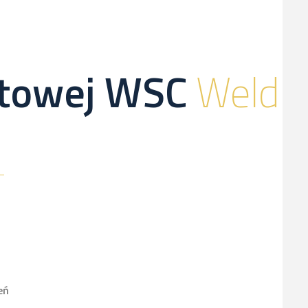
netowej WSC
Weld
eń