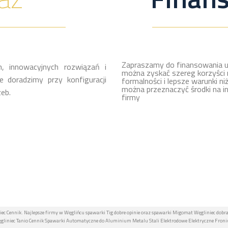
Zapraszamy do finansowania u
, innowacyjnych rozwiązań i
można zyskać szereg korzyści 
 doradzimy przy konfiguracji
formalności i lepsze warunki ni
można przeznaczyć środki na i
eb.
firmy
ec Cennik. Najlepsze firmy w Węglińcu spawarki Tig dobre opinie oraz spawarki Migomat Węgliniec dobra
iniec Tanio Cennik Spawarki Automatyczne do Aluminium Metalu Stali Elektrodowe Elektryczne Fronius