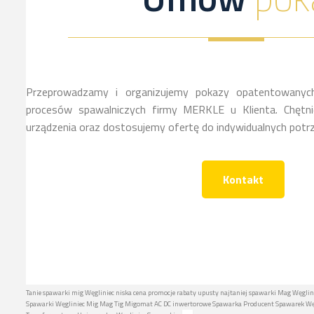
Przeprowadzamy i organizujemy pokazy opatentowanych
procesów spawalniczych firmy MERKLE u Klienta. Chętnie
urządzenia oraz dostosujemy ofertę do indywidualnych potrz
Kontakt
Tanie spawarki mig Węgliniec niska cena promocje rabaty upusty najtaniej spawarki Mag Węglini
Spawarki Węgliniec Mig Mag Tig Migomat AC DC inwertorowe Spawarka Producent Spawarek Węgl