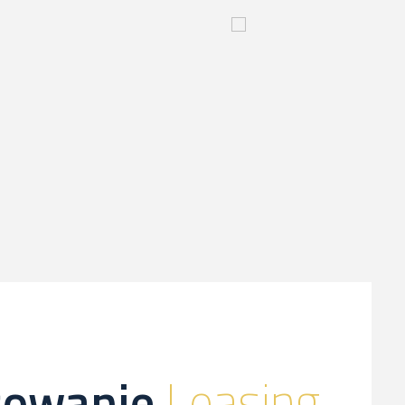
yjny
Innowacyjny
proces-
kliknij,
a
dowiesz
sie
więcej
sowanie
Leasing