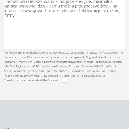
formalności i lepsze warunki niż przy kredycie, minimalna
opłata wstępna, dzięki temu można przeznaczyć środki na
inne cele rozwojowe firmy, szybszy i efektywniejszy rozwój
firmy
Tanie spawarki mig Wleń niska cena promocje rabaty upusty najtaniej spawarki Mag Wleń Cennik.
Najlepsze firmy w Wleniu spawarki Tig dobre opinie oraz spawarki Migomat Wleń dobra opinia
polecana firma w Wleniu serwis naprawa walidacja spawarek Wleń tanio. Jak też Spawarki Wleń
Mig Mag Tig Migomat AC DC inwertorowe Spawarka Producent Spawarek Wleń Tanio Cennik
Spawarki Automatyczne do Aluminium Metalu Stali Elektrodowe Elektryczne Fronius Trzy
Fazowe Jednofazowe w Wleniu. Też spawarki Jlt Magnum Tig na Elektrody Spartus
Transformatowe Uniwersalne Wleń Spawarki.: