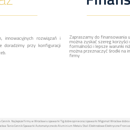
Zapraszamy do finansowania u
, innowacyjnych rozwiązań i
można zyskać szereg korzyści 
 doradzimy przy konfiguracji
formalności i lepsze warunki ni
można przeznaczyć środki na i
eb.
firmy
 Cennik. Najlepsze firmy w Wrocławiu spawarki Tig dobre opinie oraz spawarki Migomat Wrocław dobra 
aw Tanio Cennik Spawarki Automatyczne do Aluminium Metalu Stali Elektrodowe Elektryczne Fronius T