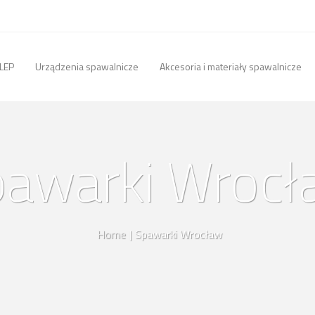
LEP
Urządzenia spawalnicze
Akcesoria i materiały spawalnicze
pawarki Wrocł
Home
|
Spawarki Wrocław