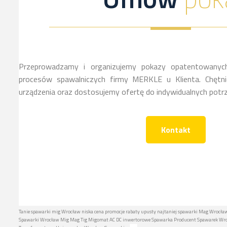
Przeprowadzamy i organizujemy pokazy opatentowanych
procesów spawalniczych firmy MERKLE u Klienta. Chętnie
urządzenia oraz dostosujemy ofertę do indywidualnych potrz
Kontakt
Tanie spawarki mig Wrocław niska cena promocje rabaty upusty najtaniej spawarki Mag Wrocław
Spawarki Wrocław Mig Mag Tig Migomat AC DC inwertorowe Spawarka Producent Spawarek Wrocł