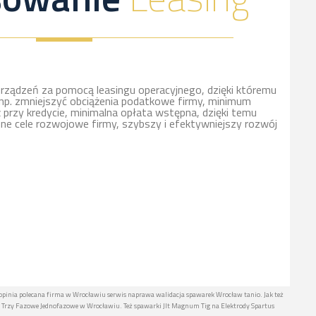
rządzeń za pomocą leasingu operacyjnego, dzięki któremu
np. zmniejszyć obciążenia podatkowe firmy, minimum
ż przy kredycie, minimalna opłata wstępna, dzięki temu
nne cele rozwojowe firmy, szybszy i efektywniejszy rozwój
opinia polecana firma w Wrocławiu serwis naprawa walidacja spawarek Wrocław tanio. Jak też
rzy Fazowe Jednofazowe w Wrocławiu. Też spawarki Jlt Magnum Tig na Elektrody Spartus