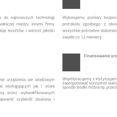
p do najnowszych technologi
Wykonujemy pomiary bezpie
lniczej miedzy innymi firmy
protokołu zgodnego z obow
cje kosztów i wzrost jakości
wszystkie potrzebne dokumen
zwykle co 12 miesiecy.
Finansowanie urz
Współpracujemy z instytucja
nie urządzenia we właściwym
zaproponować korzystne warun
b obsługujących jak i stała
sposób środki można np. przez
ą przez wykwalifikowanych
apewnić szybkość działania i