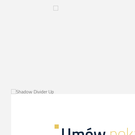
Innowacyjny
proces-
kliknij,
a
dowiesz
sie
więcej
Umów
pok