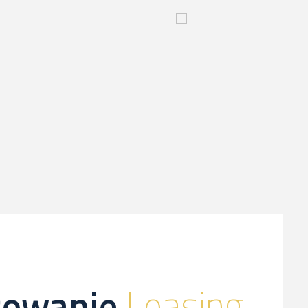
yjny
Innowacyjny
proces-
kliknij,
a
dowiesz
sie
więcej
sowanie
Leasing