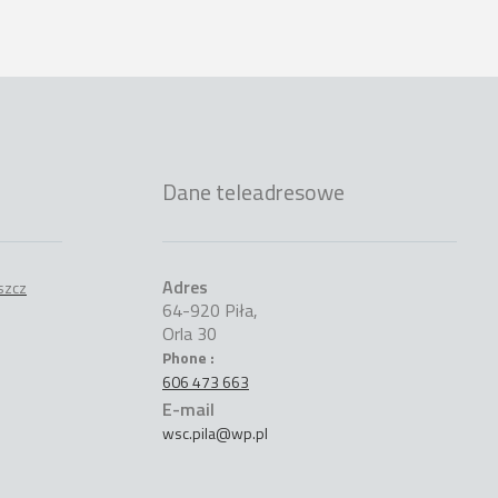
Dane teleadresowe
Adres
64-920 Piła,
Orla 30
Phone :
606 473 663
E-mail
wsc.pila@wp.pl