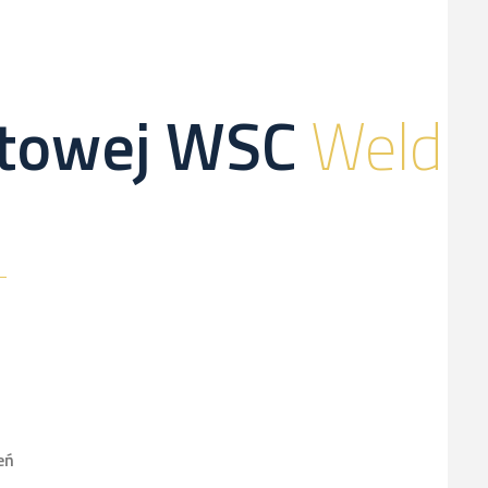
netowej WSC
Weld
eń