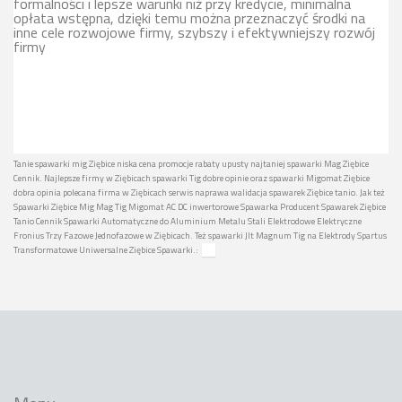
formalności i lepsze warunki niż przy kredycie, minimalna
opłata wstępna, dzięki temu można przeznaczyć środki na
inne cele rozwojowe firmy, szybszy i efektywniejszy rozwój
firmy
Tanie spawarki mig Ziębice niska cena promocje rabaty upusty najtaniej spawarki Mag Ziębice
Cennik. Najlepsze firmy w Ziębicach spawarki Tig dobre opinie oraz spawarki Migomat Ziębice
dobra opinia polecana firma w Ziębicach serwis naprawa walidacja spawarek Ziębice tanio. Jak też
Spawarki Ziębice Mig Mag Tig Migomat AC DC inwertorowe Spawarka Producent Spawarek Ziębice
Tanio Cennik Spawarki Automatyczne do Aluminium Metalu Stali Elektrodowe Elektryczne
Fronius Trzy Fazowe Jednofazowe w Ziębicach. Też spawarki Jlt Magnum Tig na Elektrody Spartus
Transformatowe Uniwersalne Ziębice Spawarki.: