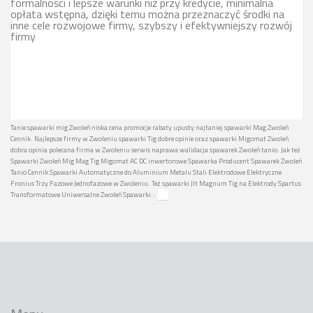
formalności i lepsze warunki niż przy kredycie, minimalna
opłata wstępna, dzięki temu można przeznaczyć środki na
inne cele rozwojowe firmy, szybszy i efektywniejszy rozwój
firmy
Tanie spawarki mig Zwoleń niska cena promocje rabaty upusty najtaniej spawarki Mag Zwoleń
Cennik. Najlepsze firmy w Zwoleniu spawarki Tig dobre opinie oraz spawarki Migomat Zwoleń
dobra opinia polecana firma w Zwoleniu serwis naprawa walidacja spawarek Zwoleń tanio. Jak też
Spawarki Zwoleń Mig Mag Tig Migomat AC DC inwertorowe Spawarka Producent Spawarek Zwoleń
Tanio Cennik Spawarki Automatyczne do Aluminium Metalu Stali Elektrodowe Elektryczne
Fronius Trzy Fazowe Jednofazowe w Zwoleniu. Też spawarki Jlt Magnum Tig na Elektrody Spartus
Transformatowe Uniwersalne Zwoleń Spawarki.: