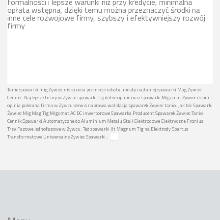
formalności i lepsze warunki niż przy kredycie, minimalna
opłata wstępna, dzięki temu można przeznaczyć środki na
inne cele rozwojowe firmy, szybszy i efektywniejszy rozwój
firmy
Tanie spawarki mig Żywiec niska cena promocje rabaty upusty najtaniej spawarki Mag Żywiec
Cennik. Najlepsze firmy w Żywcu spawarki Tig dobre opinie oraz spawarki Migomat Żywiec dobra
opinia polecana firma w Żywcu serwis naprawa walidacja spawarek Żywiec tanio. Jak też Spawarki
Żywiec Mig Mag Tig Migomat AC DC inwertorowe Spawarka Producent Spawarek Żywiec Tanio
Cennik Spawarki Automatyczne do Aluminium Metalu Stali Elektrodowe Elektryczne Fronius
Trzy Fazowe Jednofazowe w Żywcu. Też spawarki Jlt Magnum Tig na Elektrody Spartus
Transformatowe Uniwersalne Żywiec Spawarki.: